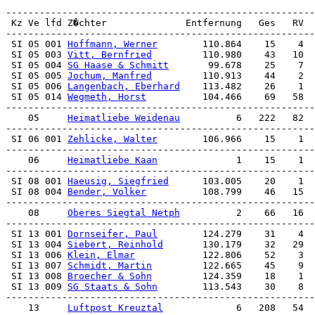
 SI 05 001 
Hoffmann, Werner
        110.864    15    4  
 SI 05 003 
Vitt, Bernfried
         110.980    43   10  
 SI 05 004 
SG Haase & Schmitt
       99.678    25    7  
 SI 05 005 
Jochum, Manfred
         110.913    44    2  
 SI 05 006 
Langenbach, Eberhard
    113.482    26    1  
 SI 05 014 
Wegmeth, Horst
          104.466    69   58  
-------------------------------------------------------
    05     
Heimatliebe Weidenau
          6   222   82  
 SI 06 001 
Zehlicke, Walter
        106.966    15    1  
-------------------------------------------------------
    06     
Heimatliebe Kaan
              1    15    1  
 SI 08 001 
Haeusig, Siegfried
      103.005    20    1  
 SI 08 004 
Bender, Volker
          108.799    46   15  
-------------------------------------------------------
    08     
Oberes Siegtal Netph
          2    66   16  
 SI 13 001 
Dornseifer, Paul
        124.279    31    4  
 SI 13 004 
Siebert, Reinhold
       130.179    32   29  
 SI 13 006 
Klein, Elmar
            122.806    52    3  
 SI 13 007 
Schmidt, Martin
         122.665    45    9  
 SI 13 008 
Broecher & Sohn
         124.359    18    1  
 SI 13 009 
SG Staats & Sohn
        113.543    30    8  
-------------------------------------------------------
    13     
Luftpost Kreuztal
             6   208   54  