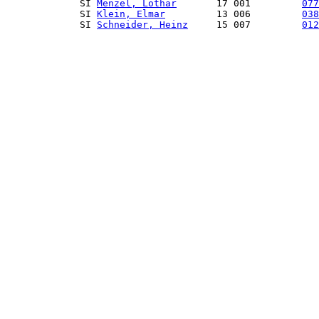
             SI 
Menzel, Lothar
       17 001         
077
             SI 
Klein, Elmar
         13 006         
038
             SI 
Schneider, Heinz
     15 007         
012