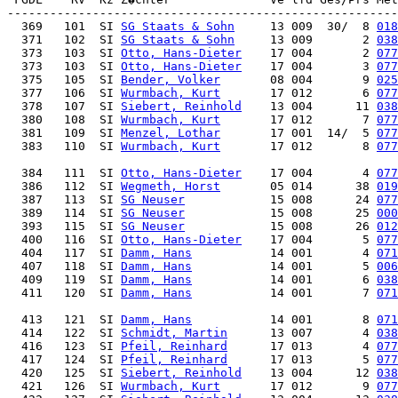
  369   101  SI 
SG Staats & Sohn
     13 009  30/  8 
018
  371   102  SI 
SG Staats & Sohn
     13 009       2 
038
  373   103  SI 
Otto, Hans-Dieter
    17 004       2 
077
  373   103  SI 
Otto, Hans-Dieter
    17 004       3 
077
  375   105  SI 
Bender, Volker
       08 004       9 
025
  377   106  SI 
Wurmbach, Kurt
       17 012       6 
077
  378   107  SI 
Siebert, Reinhold
    13 004      11 
038
  380   108  SI 
Wurmbach, Kurt
       17 012       7 
077
  381   109  SI 
Menzel, Lothar
       17 001  14/  5 
077
  383   110  SI 
Wurmbach, Kurt
       17 012       8 
077
  384   111  SI 
Otto, Hans-Dieter
    17 004       4 
077
  386   112  SI 
Wegmeth, Horst
       05 014      38 
019
  387   113  SI 
SG Neuser
            15 008      24 
077
  389   114  SI 
SG Neuser
            15 008      25 
000
  393   115  SI 
SG Neuser
            15 008      26 
012
  400   116  SI 
Otto, Hans-Dieter
    17 004       5 
077
  404   117  SI 
Damm, Hans
           14 001       4 
071
  407   118  SI 
Damm, Hans
           14 001       5 
006
  409   119  SI 
Damm, Hans
           14 001       6 
038
  411   120  SI 
Damm, Hans
           14 001       7 
071
  413   121  SI 
Damm, Hans
           14 001       8 
071
  414   122  SI 
Schmidt, Martin
      13 007       4 
038
  416   123  SI 
Pfeil, Reinhard
      17 013       4 
077
  417   124  SI 
Pfeil, Reinhard
      17 013       5 
077
  420   125  SI 
Siebert, Reinhold
    13 004      12 
038
  421   126  SI 
Wurmbach, Kurt
       17 012       9 
077