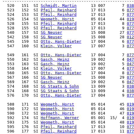
  520   151  SI 
Schmidt, Martin
      13 007       7 
038
  523   152  SI 
Pfeil, Reinhard
      17 013       6 
077
  524   153  SI 
Pfeil, Reinhard
      17 013       7 
077
  526   154  SI 
Wegmeth, Horst
       05 014      44 
019
  528   155  SI 
Pfeil, Reinhard
      17 013       8 
077
  528   155  SI 
Pfeil, Reinhard
      17 013       9 
077
  540   157  SI 
SG Neuser
            15 008      27 
077
  542   158  SI 
SG Neuser
            15 008      28 
012
  545   159  SI 
Otto, Hans-Dieter
    17 004       6 
077
  547   160  SI 
Klein, Volker
        17 007       3 
077
  549   161  SI 
Otto, Hans-Dieter
    17 004       7 
077
  550   162  SI 
Gasch, Heinz
         19 002       4 
047
  553   163  SI 
Gasch, Heinz
         19 002       5 
047
  558   164  SI 
Klein, Volker
        17 007       4 
077
  560   165  SI 
Otto, Hans-Dieter
    17 004       8 
077
  567   166  SI 
SG Neuser
            15 008      29 
077
  569   167  SI 
Gasch, Heinz
         19 002       6 
047
  574   168  SI 
SG Staats & Sohn
     13 009       3 
038
  574   168  SI 
SG Staats & Sohn
     13 009       4 
038
  576   170  SI 
Otto, Hans-Dieter
    17 004       9 
077
  588   171  SI 
Wegmeth, Horst
       05 014      45 
019
  590   172  SI 
Wegmeth, Horst
       05 014      46 
019
  590   172  SI 
Wegmeth, Horst
       05 014      47 
019
  592   174  SI 
Hoffmann, Werner
     05 001  15/  4 
019
  593   175  SI 
Wegmeth, Horst
       05 014      48 
019
  595   176  SI 
Pfeil, Reinhard
      17 013      10 
077
  596   177  SI 
Pfeil, Reinhard
      17 013      11 
077