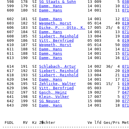
  598   178  SI 
SG Staats & Sohn
     13 009       5 
038
  599   179  SI 
Damm, Hans
           14 001      10 
071
  600   180  SI 
Damm, Hans
           14 001      11 
071
  602   181  SI 
Damm, Hans
           14 001      12 
071
  603   182  SI 
Wegmeth, Horst
       05 014      49 
019
  606   183  SI 
Dicke, P. - Otto, K.
 17 005  25/  6 
077
  607   184  SI 
Damm, Hans
           14 001      13 
071
  608   185  SI 
Siebert, Reinhold
    13 004      19 
038
  609   186  SI 
Vitt, Bernfried
      05 003       6 
019
  610   187  SI 
Wegmeth, Horst
       05 014      50 
000
  611   188  SI 
Damm, Hans
           14 001      14 
071
  611   188  SI 
Damm, Hans
           14 001      15 
071
  613   190  SI 
Damm, Hans
           14 001      16 
071
  614   191  SI 
Schlabach, Artur
     14 002  36/  4 
071
  617   192  SI 
Siebert, Reinhold
    13 004      20 
019
  618   193  SI 
Siebert, Reinhold
    13 004      21 
019
  620   194  SI 
Damm, Hans
           14 001      17 
071
  626   195  SI 
Zehlicke, Walter
     06 001  15/  1 
019
  629   196  SI 
Vitt, Bernfried
      05 003       7 
019
  632   197  SI 
Gasch, Heinz
         19 002       7 
047
  641   198  SI 
Klein, Volker
        17 007       5 
077
  642   199  SI 
SG Neuser
            15 008      30 
077
  643   200  SI 
Damm, Hans
           14 001      18 
071
 FGDL    RV  Kz Z�chter              Ve lfd Ges/Prs Met