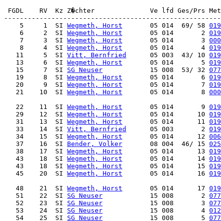
    5     1  SI 
Wegmeth, Horst
       05 014  69/ 58 
019
    6     2  SI 
Wegmeth, Horst
       05 014       2 
019
    7     3  SI 
Wegmeth, Horst
       05 014       3 
000
    8     4  SI 
Wegmeth, Horst
       05 014       4 
019
   11     5  SI 
Vitt, Bernfried
      05 003  43/ 10 
019
   13     6  SI 
Wegmeth, Horst
       05 014       5 
019
   15     7  SI 
SG Neuser
            15 008  53/ 32 
077
   19     8  SI 
Wegmeth, Horst
       05 014       6 
019
   20     9  SI 
Wegmeth, Horst
       05 014       7 
019
   21    10  SI 
Wegmeth, Horst
       05 014       8 
000
   22    11  SI 
Wegmeth, Horst
       05 014       9 
019
   29    12  SI 
Wegmeth, Horst
       05 014      10 
019
   31    13  SI 
Wegmeth, Horst
       05 014      11 
019
   33    14  SI 
Vitt, Bernfried
      05 003       2 
019
   34    15  SI 
Wegmeth, Horst
       05 014      12 
006
   37    16  SI 
Bender, Volker
       08 004  46/ 15 
025
   38    17  SI 
Wegmeth, Horst
       05 014      13 
019
   43    18  SI 
Wegmeth, Horst
       05 014      14 
019
   43    18  SI 
Wegmeth, Horst
       05 014      15 
019
   45    20  SI 
Wegmeth, Horst
       05 014      16 
019
   48    21  SI 
Wegmeth, Horst
       05 014      17 
019
   51    22  SI 
SG Neuser
            15 008       2 
077
   52    23  SI 
SG Neuser
            15 008       3 
077
   53    24  SI 
SG Neuser
            15 008       4 
012
   54    25  SI 
SG Neuser
            15 008       5 
077