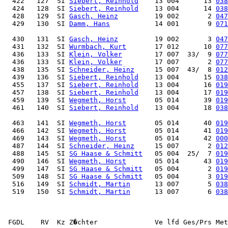
  422   127  SI 
Siebert, Reinhold
    13 004      13 
038
  424   128  SI 
Siebert, Reinhold
    13 004      14 
038
  428   129  SI 
Gasch, Heinz
         19 002       2 
047
  429   130  SI 
Damm, Hans
           14 001       9 
071
  430   131  SI 
Gasch, Heinz
         19 002       3 
047
  431   132  SI 
Wurmbach, Kurt
       17 012      10 
077
  436   133  SI 
Klein, Volker
        17 007  33/  9 
077
  436   133  SI 
Klein, Volker
        17 007       2 
077
  438   135  SI 
Schneider, Heinz
     15 007  43/  8 
012
  439   136  SI 
Siebert, Reinhold
    13 004      15 
038
  455   137  SI 
Siebert, Reinhold
    13 004      16 
019
  457   138  SI 
Siebert, Reinhold
    13 004      17 
019
  459   139  SI 
Wegmeth, Horst
       05 014      39 
019
  461   140  SI 
Siebert, Reinhold
    13 004      18 
038
  463   141  SI 
Wegmeth, Horst
       05 014      40 
019
  466   142  SI 
Wegmeth, Horst
       05 014      41 
019
  469   143  SI 
Wegmeth, Horst
       05 014      42 
000
  487   144  SI 
Schneider, Heinz
     15 007       2 
012
  488   145  SI 
SG Haase & Schmitt
   05 004  25/  7 
019
  490   146  SI 
Wegmeth, Horst
       05 014      43 
019
  499   147  SI 
SG Haase & Schmitt
   05 004       2 
019
  509   148  SI 
SG Haase & Schmitt
   05 004       3 
019
  516   149  SI 
Schmidt, Martin
      13 007       5 
038
  519   150  SI 
Schmidt, Martin
      13 007       6 
038
 FGDL    RV  Kz Z�chter              Ve lfd Ges/Prs Met