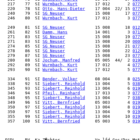
  217    77  SI 
Wurmbach, Kurt
       17 012       2 
077
  220    78  SI 
Otto, Hans-Dieter
    17 004  22/ 15 
077
  240    79  SI 
SG Neuser
            15 008      17 
077
  246    80  SI 
Wurmbach, Kurt
       17 012       3 
077
  249    81  SI 
SG Neuser
            15 008      18 
012
  261    82  SI 
Damm, Hans
           14 001       3 
071
  271    83  SI 
SG Neuser
            15 008      19 
077
  271    83  SI 
SG Neuser
            15 008      20 
000
  274    85  SI 
SG Neuser
            15 008      21 
077
  278    86  SI 
SG Neuser
            15 008      22 
012
  279    87  SI 
SG Neuser
            15 008      23 
077
  280    88  SI 
Jochum, Manfred
      05 005  44/  2 
019
  292    89  SI 
Wurmbach, Kurt
       17 012       4 
077
  293    90  SI 
Wurmbach, Kurt
       17 012       5 
077
  334    91  SI 
Bender, Volker
       08 004       8 
025
  338    92  SI 
Siebert, Reinhold
    13 004       5 
038
  345    93  SI 
Siebert, Reinhold
    13 004       6 
019
  346    94  SI 
Pfeil, Reinhard
      17 013       3 
077
  348    95  SI 
Siebert, Reinhold
    13 004       7 
038
  349    96  SI 
Vitt, Bernfried
      05 003       4 
019
  350    97  SI 
Siebert, Reinhold
    13 004       8 
019
  350    97  SI 
Siebert, Reinhold
    13 004       9 
019
  355    99  SI 
Siebert, Reinhold
    13 004      10 
019
  357   100  SI 
Vitt, Bernfried
      05 003       5 
019
 FGDL    RV  Kz Z�chter              Ve lfd Ges/Prs Met