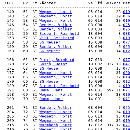
 FGDL    RV  Kz Z�chter              Ve lfd Ges/Prs Met
  140    51  SI 
Wegmeth, Horst
       05 014      28 
019
  143    52  SI 
Wegmeth, Horst
       05 014      29 
006
  145    53  SI 
Wegmeth, Horst
       05 014      30 
019
  146    54  SI 
Bender, Volker
       08 004       4 
025
  147    55  SI 
Bender, Volker
       08 004       5 
025
  151    56  SI 
Siebert, Reinhold
    13 004       3 
038
  153    57  SI 
Vitt, Bernfried
      05 003       3 
019
  158    58  SI 
SG Neuser
            15 008      13 
077
  159    59  SI 
Bender, Volker
       08 004       6 
025
  163    60  SI 
SG Neuser
            15 008      14 
012
  166    61  SI 
Pfeil, Reinhard
      17 013       2 
077
  170    62  SI 
Gasch, Heinz
         19 002  33/ 13 
047
  171    63  SI 
SG Neuser
            15 008      15 
077
  177    64  SI 
Wegmeth, Horst
       05 014      31 
000
  178    65  SI 
Wegmeth, Horst
       05 014      32 
019
  179    66  SI 
SG Neuser
            15 008      16 
012
  189    67  SI 
Siebert, Reinhold
    13 004       4 
019
  191    68  SI 
Damm, Hans
           14 001  59/ 31 
071
  198    69  SI 
Wegmeth, Horst
       05 014      33 
019
  199    70  SI 
Damm, Hans
           14 001       2 
071
  201    71  SI 
Bender, Volker
       08 004       7 
025
  204    72  SI 
Wegmeth, Horst
       05 014      34 
019
  205    73  SI 
Wegmeth, Horst
       05 014      35 
019
  209    74  SI 
Wegmeth, Horst
       05 014      36 
019
  215    75  SI 
Wurmbach, Kurt
       17 012  31/ 12 
077
  216    76  SI 
Wegmeth, Horst
       05 014      37 
019