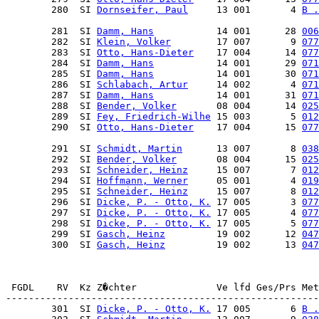
        280  SI 
Dornseifer, Paul
     13 001       4 
B .
        281  SI 
Damm, Hans
           14 001      28 
006
        282  SI 
Klein, Volker
        17 007       9 
077
        283  SI 
Otto, Hans-Dieter
    17 004      14 
077
        284  SI 
Damm, Hans
           14 001      29 
071
        285  SI 
Damm, Hans
           14 001      30 
071
        286  SI 
Schlabach, Artur
     14 002       4 
071
        287  SI 
Damm, Hans
           14 001      31 
071
        288  SI 
Bender, Volker
       08 004      14 
025
        289  SI 
Fey, Friedrich-Wilhe
 15 003       5 
012
        290  SI 
Otto, Hans-Dieter
    17 004      15 
077
        291  SI 
Schmidt, Martin
      13 007       8 
038
        292  SI 
Bender, Volker
       08 004      15 
025
        293  SI 
Schneider, Heinz
     15 007       7 
012
        294  SI 
Hoffmann, Werner
     05 001       4 
019
        295  SI 
Schneider, Heinz
     15 007       8 
012
        296  SI 
Dicke, P. - Otto, K.
 17 005       3 
077
        297  SI 
Dicke, P. - Otto, K.
 17 005       4 
077
        298  SI 
Dicke, P. - Otto, K.
 17 005       5 
077
        299  SI 
Gasch, Heinz
         19 002      12 
047
        300  SI 
Gasch, Heinz
         19 002      13 
047
 FGDL    RV  Kz Z�chter              Ve lfd Ges/Prs Met
        301  SI 
Dicke, P. - Otto, K.
 17 005       6 
B .