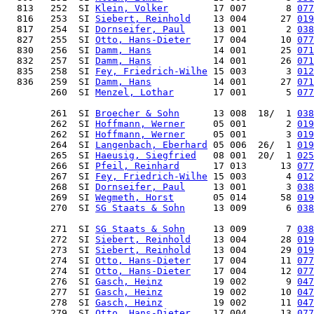
  813   252  SI 
Klein, Volker
        17 007       8 
077
  816   253  SI 
Siebert, Reinhold
    13 004      27 
019
  817   254  SI 
Dornseifer, Paul
     13 001       2 
038
  827   255  SI 
Otto, Hans-Dieter
    17 004      10 
077
  830   256  SI 
Damm, Hans
           14 001      25 
071
  832   257  SI 
Damm, Hans
           14 001      26 
071
  835   258  SI 
Fey, Friedrich-Wilhe
 15 003       3 
012
  836   259  SI 
Damm, Hans
           14 001      27 
071
        260  SI 
Menzel, Lothar
       17 001       5 
077
        261  SI 
Broecher & Sohn
      13 008  18/  1 
038
        262  SI 
Hoffmann, Werner
     05 001       2 
019
        262  SI 
Hoffmann, Werner
     05 001       3 
019
        264  SI 
Langenbach, Eberhard
 05 006  26/  1 
019
        265  SI 
Haeusig, Siegfried
   08 001  20/  1 
025
        266  SI 
Pfeil, Reinhard
      17 013      13 
077
        267  SI 
Fey, Friedrich-Wilhe
 15 003       4 
012
        268  SI 
Dornseifer, Paul
     13 001       3 
038
        269  SI 
Wegmeth, Horst
       05 014      58 
019
        270  SI 
SG Staats & Sohn
     13 009       6 
038
        271  SI 
SG Staats & Sohn
     13 009       7 
038
        272  SI 
Siebert, Reinhold
    13 004      28 
019
        273  SI 
Siebert, Reinhold
    13 004      29 
019
        274  SI 
Otto, Hans-Dieter
    17 004      11 
077
        274  SI 
Otto, Hans-Dieter
    17 004      12 
077
        276  SI 
Gasch, Heinz
         19 002       9 
047
        277  SI 
Gasch, Heinz
         19 002      10 
047
        278  SI 
Gasch, Heinz
         19 002      11 
047
        279  SI 
Otto, Hans-Dieter
    17 004      13 
077