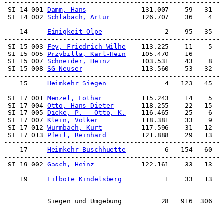
 SI 14 001 
Damm, Hans
              131.007    59   31  
 SI 14 002 
Schlabach, Artur
        126.707    36    4  
-------------------------------------------------------
    14     
Einigkeit Olpe
                2    95   35  
 SI 15 003 
Fey, Friedrich-Wilhe
    113.225    11    5  
 SI 15 005 
Przybilla, Karl-Hein
    105.470    16       
 SI 15 007 
Schneider, Heinz
        103.531    43    8  
 SI 15 008 
SG Neuser
               113.560    53   32  
-------------------------------------------------------
    15     
Heimkehr Siegen
               4   123   45  
 SI 17 001 
Menzel, Lothar
          115.243    14    5  
 SI 17 004 
Otto, Hans-Dieter
       118.255    22   15  
 SI 17 005 
Dicke, P. - Otto, K.
    116.465    25    6  
 SI 17 007 
Klein, Volker
           118.381    33    9  
 SI 17 012 
Wurmbach, Kurt
          117.596    31   12  
 SI 17 013 
Pfeil, Reinhard
         121.888    29   13  
-------------------------------------------------------
    17     
Heimkehr Buschhuette
          6   154   60  
 SI 19 002 
Gasch, Heinz
            122.161    33   13  
-------------------------------------------------------
    19     
Eilbote Kindelsberg
           1    33   13  
-------------------------------------------------------
-------------------------------------------------------
           Siegen und Umgebung          28   916  306  