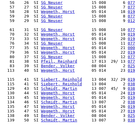
   56    26  SI 
SG Neuser
            15 008       6 
077
   57    27  SI 
SG Neuser
            15 008       7 
077
   58    28  SI 
Wegmeth, Horst
       05 014      18 
019
   59    29  SI 
SG Neuser
            15 008       8 
077
   59    29  SI 
SG Neuser
            15 008       9 
012
   61    31  SI 
SG Neuser
            15 008      10 
077
   70    32  SI 
Wegmeth, Horst
       05 014      19 
019
   73    33  SI 
Wegmeth, Horst
       05 014      20 
019
   76    34  SI 
SG Neuser
            15 008      11 
077
   77    35  SI 
Wegmeth, Horst
       05 014      21 
000
   79    36  SI 
Wegmeth, Horst
       05 014      22 
019
   80    37  SI 
SG Neuser
            15 008      12 
077
   81    38  SI 
Pfeil, Reinhard
      17 013  29/ 13 
077
   83    39  SI 
Bender, Volker
       08 004       2 
025
  113    40  SI 
Wegmeth, Horst
       05 014      23 
019
  115    41  SI 
Siebert, Reinhold
    13 004  32/ 29 
019
  115    41  SI 
Siebert, Reinhold
    13 004       2 
038
  129    43  SI 
Schmidt, Martin
      13 007  45/  9 
038
  130    44  SI 
Wegmeth, Horst
       05 014      24 
019
  133    45  SI 
Wegmeth, Horst
       05 014      25 
019
  134    46  SI 
Schmidt, Martin
      13 007       2 
038
  135    47  SI 
Wegmeth, Horst
       05 014      26 
019
  135    47  SI 
Wegmeth, Horst
       05 014      27 
019
  138    49  SI 
Bender, Volker
       08 004       3 
025
  139    50  SI 
Schmidt, Martin
      13 007       3 
038