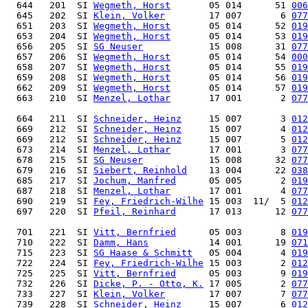
  644   201  SI 
Wegmeth, Horst
       05 014      51 
006
  645   202  SI 
Klein, Volker
        17 007       6 
077
  651   203  SI 
Wegmeth, Horst
       05 014      52 
019
  653   204  SI 
Wegmeth, Horst
       05 014      53 
019
  656   205  SI 
SG Neuser
            15 008      31 
077
  657   206  SI 
Wegmeth, Horst
       05 014      54 
000
  658   207  SI 
Wegmeth, Horst
       05 014      55 
019
  659   208  SI 
Wegmeth, Horst
       05 014      56 
019
  662   209  SI 
Wegmeth, Horst
       05 014      57 
019
  663   210  SI 
Menzel, Lothar
       17 001       2 
077
  664   211  SI 
Schneider, Heinz
     15 007       3 
012
  669   212  SI 
Schneider, Heinz
     15 007       4 
012
  669   212  SI 
Schneider, Heinz
     15 007       5 
012
  673   214  SI 
Menzel, Lothar
       17 001       3 
077
  678   215  SI 
SG Neuser
            15 008      32 
077
  679   216  SI 
Siebert, Reinhold
    13 004      22 
038
  685   217  SI 
Jochum, Manfred
      05 005       2 
019
  687   218  SI 
Menzel, Lothar
       17 001       4 
077
  690   219  SI 
Fey, Friedrich-Wilhe
 15 003  11/  5 
012
  697   220  SI 
Pfeil, Reinhard
      17 013      12 
077
  701   221  SI 
Vitt, Bernfried
      05 003       8 
019
  710   222  SI 
Damm, Hans
           14 001      19 
071
  715   223  SI 
SG Haase & Schmitt
   05 004       4 
019
  722   224  SI 
Fey, Friedrich-Wilhe
 15 003       2 
012
  725   225  SI 
Vitt, Bernfried
      05 003       9 
019
  732   226  SI 
Dicke, P. - Otto, K.
 17 005       2 
077
  733   227  SI 
Klein, Volker
        17 007       7 
077
  739   228  SI 
Schneider, Heinz
     15 007       6 
012