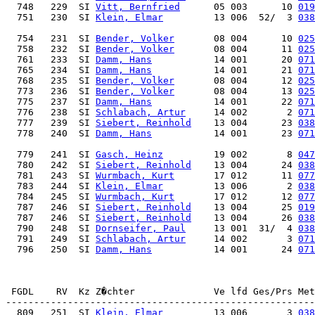
  748   229  SI 
Vitt, Bernfried
      05 003      10 
019
  751   230  SI 
Klein, Elmar
         13 006  52/  3 
038
  754   231  SI 
Bender, Volker
       08 004      10 
025
  758   232  SI 
Bender, Volker
       08 004      11 
025
  761   233  SI 
Damm, Hans
           14 001      20 
071
  765   234  SI 
Damm, Hans
           14 001      21 
071
  768   235  SI 
Bender, Volker
       08 004      12 
025
  773   236  SI 
Bender, Volker
       08 004      13 
025
  775   237  SI 
Damm, Hans
           14 001      22 
071
  776   238  SI 
Schlabach, Artur
     14 002       2 
071
  777   239  SI 
Siebert, Reinhold
    13 004      23 
038
  778   240  SI 
Damm, Hans
           14 001      23 
071
  779   241  SI 
Gasch, Heinz
         19 002       8 
047
  780   242  SI 
Siebert, Reinhold
    13 004      24 
038
  781   243  SI 
Wurmbach, Kurt
       17 012      11 
077
  783   244  SI 
Klein, Elmar
         13 006       2 
038
  784   245  SI 
Wurmbach, Kurt
       17 012      12 
077
  787   246  SI 
Siebert, Reinhold
    13 004      25 
019
  787   246  SI 
Siebert, Reinhold
    13 004      26 
038
  790   248  SI 
Dornseifer, Paul
     13 001  31/  4 
038
  791   249  SI 
Schlabach, Artur
     14 002       3 
071
  796   250  SI 
Damm, Hans
           14 001      24 
071
 FGDL    RV  Kz Z�chter              Ve lfd Ges/Prs Met
  809   251  SI 
Klein, Elmar
         13 006       3 
038