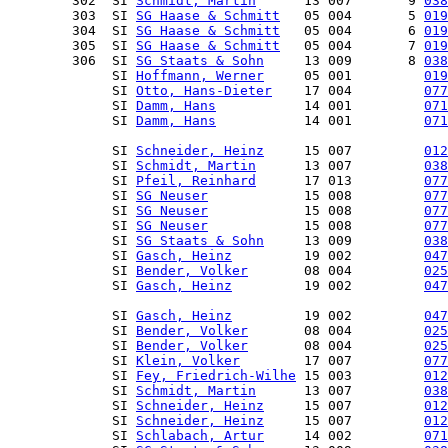
        302  SI 
Schmidt, Martin
      13 007       9 
038
        303  SI 
SG Haase & Schmitt
   05 004       5 
019
        304  SI 
SG Haase & Schmitt
   05 004       6 
019
        305  SI 
SG Haase & Schmitt
   05 004       7 
019
        306  SI 
SG Staats & Sohn
     13 009       8 
038
             SI 
Hoffmann, Werner
     05 001         
019
             SI 
Otto, Hans-Dieter
    17 004         
077
             SI 
Damm, Hans
           14 001         
071
             SI 
Damm, Hans
           14 001         
071
             SI 
Schneider, Heinz
     15 007         
012
             SI 
Schmidt, Martin
      13 007         
038
             SI 
Pfeil, Reinhard
      17 013         
077
             SI 
SG Neuser
            15 008         
077
             SI 
SG Neuser
            15 008         
077
             SI 
SG Neuser
            15 008         
077
             SI 
SG Staats & Sohn
     13 009         
038
             SI 
Gasch, Heinz
         19 002         
047
             SI 
Bender, Volker
       08 004         
025
             SI 
Gasch, Heinz
         19 002         
047
             SI 
Gasch, Heinz
         19 002         
047
             SI 
Bender, Volker
       08 004         
025
             SI 
Bender, Volker
       08 004         
025
             SI 
Klein, Volker
        17 007         
077
             SI 
Fey, Friedrich-Wilhe
 15 003         
012
             SI 
Schmidt, Martin
      13 007         
038
             SI 
Schneider, Heinz
     15 007         
012
             SI 
Schneider, Heinz
     15 007         
012
             SI 
Schlabach, Artur
     14 002         
071