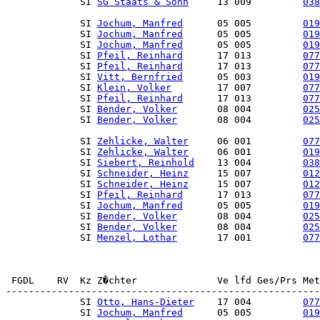
             SI 
SG Staats & Sohn
     13 009         
038
             SI 
Jochum, Manfred
      05 005         
019
             SI 
Jochum, Manfred
      05 005         
019
             SI 
Jochum, Manfred
      05 005         
019
             SI 
Pfeil, Reinhard
      17 013         
077
             SI 
Pfeil, Reinhard
      17 013         
077
             SI 
Vitt, Bernfried
      05 003         
019
             SI 
Klein, Volker
        17 007         
077
             SI 
Pfeil, Reinhard
      17 013         
077
             SI 
Bender, Volker
       08 004         
025
             SI 
Bender, Volker
       08 004         
025
             SI 
Zehlicke, Walter
     06 001         
077
             SI 
Zehlicke, Walter
     06 001         
019
             SI 
Siebert, Reinhold
    13 004         
038
             SI 
Schneider, Heinz
     15 007         
012
             SI 
Schneider, Heinz
     15 007         
012
             SI 
Pfeil, Reinhard
      17 013         
077
             SI 
Jochum, Manfred
      05 005         
019
             SI 
Bender, Volker
       08 004         
025
             SI 
Bender, Volker
       08 004         
025
             SI 
Menzel, Lothar
       17 001         
077
 FGDL    RV  Kz Z�chter              Ve lfd Ges/Prs Met
             SI 
Otto, Hans-Dieter
    17 004         
077
             SI 
Jochum, Manfred
      05 005         
019