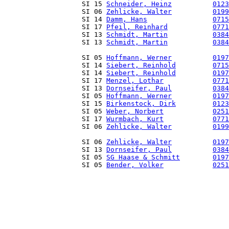
                   SI 15 
Schneider, Heinz
0123
                   SI 06 
Zehlicke, Walter
0199
                   SI 14 
Damm, Hans
0715
                   SI 17 
Pfeil, Reinhard
0771
                   SI 13 
Schmidt, Martin
0384
                   SI 13 
Schmidt, Martin
0384
                   SI 05 
Hoffmann, Werner
0197
                   SI 14 
Siebert, Reinhold
0715
                   SI 14 
Siebert, Reinhold
0197
                   SI 17 
Menzel, Lothar
0771
                   SI 13 
Dornseifer, Paul
0384
                   SI 05 
Hoffmann, Werner
0197
                   SI 15 
Birkenstock, Dirk
0123
                   SI 05 
Weber, Norbert
0251
                   SI 17 
Wurmbach, Kurt
0771
                   SI 06 
Zehlicke, Walter
0199
                   SI 06 
Zehlicke, Walter
0197
                   SI 13 
Dornseifer, Paul
0384
                   SI 05 
SG Haase & Schmitt
0197
                   SI 05 
Bender, Volker
0251