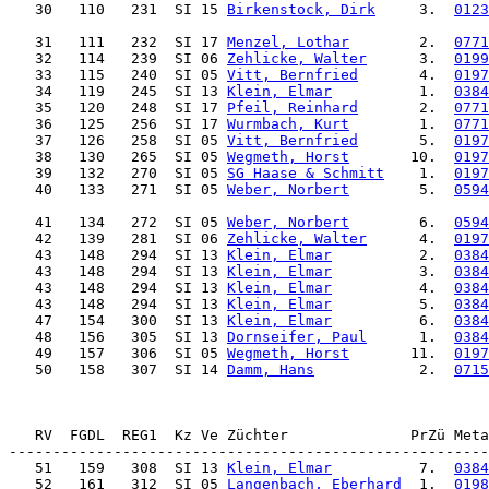
   30   110   231  SI 15 
Birkenstock, Dirk
     3.  
0123
   31   111   232  SI 17 
Menzel, Lothar
        2.  
0771
   32   114   239  SI 06 
Zehlicke, Walter
      3.  
0199
   33   115   240  SI 05 
Vitt, Bernfried
       4.  
0197
   34   119   245  SI 13 
Klein, Elmar
          1.  
0384
   35   120   248  SI 17 
Pfeil, Reinhard
       2.  
0771
   36   125   256  SI 17 
Wurmbach, Kurt
        1.  
0771
   37   126   258  SI 05 
Vitt, Bernfried
       5.  
0197
   38   130   265  SI 05 
Wegmeth, Horst
       10.  
0197
   39   132   270  SI 05 
SG Haase & Schmitt
    1.  
0197
   40   133   271  SI 05 
Weber, Norbert
        5.  
0594
   41   134   272  SI 05 
Weber, Norbert
        6.  
0594
   42   139   281  SI 06 
Zehlicke, Walter
      4.  
0197
   43   148   294  SI 13 
Klein, Elmar
          2.  
0384
   43   148   294  SI 13 
Klein, Elmar
          3.  
0384
   43   148   294  SI 13 
Klein, Elmar
          4.  
0384
   43   148   294  SI 13 
Klein, Elmar
          5.  
0384
   47   154   300  SI 13 
Klein, Elmar
          6.  
0384
   48   156   305  SI 13 
Dornseifer, Paul
      1.  
0384
   49   157   306  SI 05 
Wegmeth, Horst
       11.  
0197
   50   158   307  SI 14 
Damm, Hans
            2.  
0715
   RV  FGDL  REG1  Kz Ve Züchter              PrZü Meta
   51   159   308  SI 13 
Klein, Elmar
          7.  
0384
   52   161   312  SI 05 
Langenbach, Eberhard
  1.  
0198