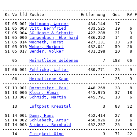
-------------------------------------------------------
 SI 05 001 
Hoffmann, Werner
        434.144    17       
 SI 05 003 
Vitt, Bernfried
         433.525    19    6  
 SI 05 004 
SG Haase & Schmitt
      422.288    21    3  
 SI 05 006 
Langenbach, Eberhard
    436.252    14    3 
 SI 05 014 
Wegmeth, Horst
          427.131    33   20  
 SI 05 016 
Weber, Norbert
          432.041    59   26  
 SI 05 017 
Bender, Volker
          431.298    20    8  
-------------------------------------------------------
    05     
Heimatliebe Weidenau
          7   183   66  
 SI 06 001 
Zehlicke, Walter
        430.771    25    9  
-------------------------------------------------------
    06     
Heimatliebe Kaan
              1    25    9  
 SI 13 001 
Dornseifer, Paul
        448.268    28    8  
 SI 13 006 
Klein, Elmar
            445.975    37   18  
 SI 13 007 
Schmidt, Martin
         445.791    18    6  
-------------------------------------------------------
    13     
Luftpost Kreuztal
             3    83   32  
 SI 14 001 
Damm, Hans
              452.414    27    8  
 SI 14 002 
Schlabach, Artur
        450.926    19    6  
 SI 14 003 
Siebert, Reinhold
       452.257    25    8  
-------------------------------------------------------
    14     
Einigkeit Olpe
                3    71   22  