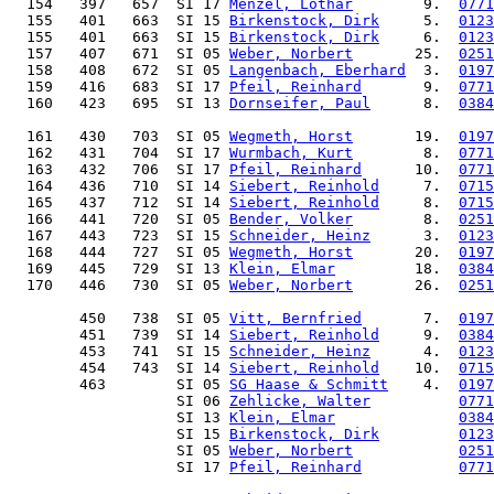
  154   397   657  SI 17 
Menzel, Lothar
        9.  
0771
  155   401   663  SI 15 
Birkenstock, Dirk
     5.  
0123
  155   401   663  SI 15 
Birkenstock, Dirk
     6.  
0123
  157   407   671  SI 05 
Weber, Norbert
       25.  
0251
  158   408   672  SI 05 
Langenbach, Eberhard
  3.  
0197
  159   416   683  SI 17 
Pfeil, Reinhard
       9.  
0771
  160   423   695  SI 13 
Dornseifer, Paul
      8.  
0384
  161   430   703  SI 05 
Wegmeth, Horst
       19.  
0197
  162   431   704  SI 17 
Wurmbach, Kurt
        8.  
0771
  163   432   706  SI 17 
Pfeil, Reinhard
      10.  
0771
  164   436   710  SI 14 
Siebert, Reinhold
     7.  
0715
  165   437   712  SI 14 
Siebert, Reinhold
     8.  
0715
  166   441   720  SI 05 
Bender, Volker
        8.  
0251
  167   443   723  SI 15 
Schneider, Heinz
      3.  
0123
  168   444   727  SI 05 
Wegmeth, Horst
       20.  
0197
  169   445   729  SI 13 
Klein, Elmar
         18.  
0384
  170   446   730  SI 05 
Weber, Norbert
       26.  
0251
        450   738  SI 05 
Vitt, Bernfried
       7.  
0197
        451   739  SI 14 
Siebert, Reinhold
     9.  
0384
        453   741  SI 15 
Schneider, Heinz
      4.  
0123
        454   743  SI 14 
Siebert, Reinhold
    10.  
0715
        463        SI 05 
SG Haase & Schmitt
    4.  
0197
                   SI 06 
Zehlicke, Walter
0771
                   SI 13 
Klein, Elmar
0384
                   SI 15 
Birkenstock, Dirk
0123
                   SI 05 
Weber, Norbert
0251
                   SI 17 
Pfeil, Reinhard
0771