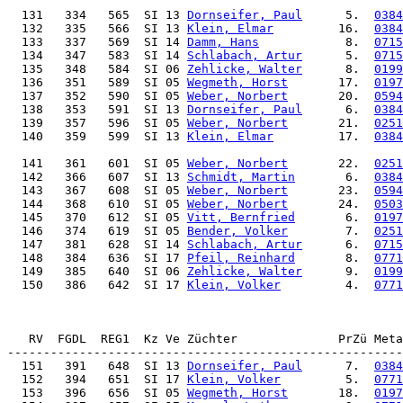
  131   334   565  SI 13 
Dornseifer, Paul
      5.  
0384
  132   335   566  SI 13 
Klein, Elmar
         16.  
0384
  133   337   569  SI 14 
Damm, Hans
            8.  
0715
  134   347   583  SI 14 
Schlabach, Artur
      5.  
0715
  135   348   584  SI 06 
Zehlicke, Walter
      8.  
0199
  136   351   589  SI 05 
Wegmeth, Horst
       17.  
0197
  137   352   590  SI 05 
Weber, Norbert
       20.  
0594
  138   353   591  SI 13 
Dornseifer, Paul
      6.  
0384
  139   357   596  SI 05 
Weber, Norbert
       21.  
0251
  140   359   599  SI 13 
Klein, Elmar
         17.  
0384
  141   361   601  SI 05 
Weber, Norbert
       22.  
0251
  142   366   607  SI 13 
Schmidt, Martin
       6.  
0384
  143   367   608  SI 05 
Weber, Norbert
       23.  
0594
  144   368   610  SI 05 
Weber, Norbert
       24.  
0503
  145   370   612  SI 05 
Vitt, Bernfried
       6.  
0197
  146   374   619  SI 05 
Bender, Volker
        7.  
0251
  147   381   628  SI 14 
Schlabach, Artur
      6.  
0715
  148   384   636  SI 17 
Pfeil, Reinhard
       8.  
0771
  149   385   640  SI 06 
Zehlicke, Walter
      9.  
0199
  150   386   642  SI 17 
Klein, Volker
         4.  
0771
   RV  FGDL  REG1  Kz Ve Züchter              PrZü Meta
  151   391   648  SI 13 
Dornseifer, Paul
      7.  
0384
  152   394   651  SI 17 
Klein, Volker
         5.  
0771
  153   396   656  SI 05 
Wegmeth, Horst
       18.  
0197