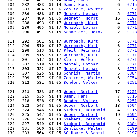
  104   282   483  SI 14 
Damm, Hans
            6.  
0715
  105   283   484  SI 06 
Zehlicke, Walter
      5.  
0197
  106   286   488  SI 17 
Menzel, Lothar
        5.  
0771
  107   287   489  SI 05 
Wegmeth, Horst
       16.  
0197
  108   288   493  SI 17 
Wurmbach, Kurt
        4.  
0771
  109   289   495  SI 17 
Menzel, Lothar
        6.  
0771
  110   290   497  SI 15 
Schneider, Heinz
      2.  
0123
  111   292   501  SI 17 
Wurmbach, Kurt
        5.  
0771
  112   296   510  SI 17 
Wurmbach, Kurt
        6.  
0771
  113   298   513  SI 17 
Pfeil, Reinhard
       7.  
0771
  114   299   515  SI 17 
Wurmbach, Kurt
        7.  
0771
  115   301   517  SI 17 
Klein, Volker
         3.  
0771
  116   302   518  SI 17 
Menzel, Lothar
        7.  
0771
  117   305   522  SI 17 
Menzel, Lothar
        8.  
0771
  118   307   525  SI 13 
Schmidt, Martin
       5.  
0384
  119   309   527  SI 06 
Zehlicke, Walter
      6.  
0754
  120   312   531  SI 05 
Bender, Volker
        5.  
0251
  121   313   533  SI 05 
Weber, Norbert
       17.  
0251
  122   315   535  SI 14 
Damm, Hans
            7.  
0715
  123   318   538  SI 05 
Bender, Volker
        6.  
0251
  124   322   543  SI 05 
Weber, Norbert
       18.  
0594
  125   324   546  SI 14 
Siebert, Reinhold
     4.  
0715
  126   325   547  SI 05 
Weber, Norbert
       19.  
0594
  127   326   548  SI 14 
Siebert, Reinhold
     5.  
0715
  128   327   549  SI 14 
Siebert, Reinhold
     6.  
0384
  129   331   560  SI 06 
Zehlicke, Walter
      7.  
0199
  130   333   564  SI 05 
SG Haase & Schmitt
    3.  
0197