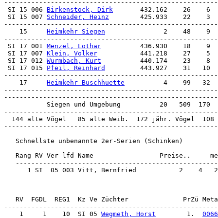
 SI 15 006 
Birkenstock, Dirk
       432.162    26    6  
 SI 15 007 
Schneider, Heinz
        425.933    22    3  
-------------------------------------------------------
    15     
Heimkehr Siegen
               2    48    9  
 SI 17 001 
Menzel, Lothar
          436.930    18    9  
 SI 17 007 
Klein, Volker
           441.218    27    5  
 SI 17 012 
Wurmbach, Kurt
          440.174    23    8  
 SI 17 015 
Pfeil, Reinhard
         443.927    31   10  
-------------------------------------------------------
    17     
Heimkehr Buschhuette
          4    99   32  
-------------------------------------------------------
-------------------------------------------------------
           Siegen und Umgebung          20   509  170  
-------------------------------------------------------
  144 alte Vögel   85 alte Weib.  172 jähr. Vögel  108 
-------------------------------------------------------
   Schnellste unbenannte 2er-Serien (Schinken)

   Rang RV Ver lfd Name                 Preise..     me
   ----------------------------------------------------
      1 SI  05 003 Vitt, Bernfried           2    4   2
    1     1    10  SI 05 
Wegmeth, Horst
        1.  
0066