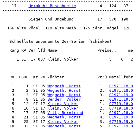
-------------------------------------------------------
    17     
Heimkehr Buschhuette
          4   124   37  
-------------------------------------------------------
-------------------------------------------------------
           Siegen und Umgebung          17   570  190  
-------------------------------------------------------
  156 alte Vögel  119 alte Weib.  175 jähr. Vögel  120 
-------------------------------------------------------
   Schnellste unbenannte 2er-Serien (Schinken)

   Rang RV Ver lfd Name                 Preise..     me
   ----------------------------------------------------
      1 SI  17 007 Klein, Volker             5    6   2
    1     1  SI 05 
Wegmeth, Horst
        1.  
01971.18.0
    2     2  SI 05 
Wegmeth, Horst
        2.  
01971.18.0
    3     3  SI 05 
Wegmeth, Horst
        3.  
01971.19.0
    4     8  SI 05 
Bender, Volker
        1.  
01971.19.0
    5    12  SI 17 
Klein, Volker
         1.  
07719.18.0
    6    16  SI 17 
Klein, Volker
         2.  
07719.18.0
    7    17  SI 05 
Vitt, Bernfried
       1.  
01971.18.0
    8    21  SI 05 
Wegmeth, Horst
        4.  
01971.19.0
    9    25  SI 17 
Klein, Volker
         3.  
07719.19.0
   10    33  SI 05 
Wegmeth, Horst
        5.  
01971.19.0