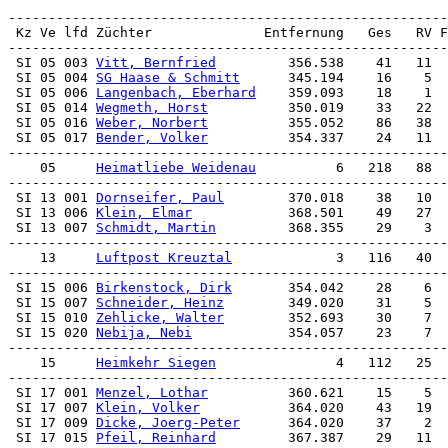
 SI 05 003 
Vitt, Bernfried
         356.538    41   11  
 SI 05 004 
SG Haase & Schmitt
      345.194    16    5  
 SI 05 006 
Langenbach, Eberhard
    359.093    18    1  
 SI 05 014 
Wegmeth, Horst
          350.019    33   22  
 SI 05 016 
Weber, Norbert
          355.052    86   38  
 SI 05 017 
Bender, Volker
          354.337    24   11  
-------------------------------------------------------
    05     
Heimatliebe Weidenau
          6   218   88  
 SI 13 001 
Dornseifer, Paul
        370.018    38   10  
 SI 13 006 
Klein, Elmar
            368.501    49   27  
 SI 13 007 
Schmidt, Martin
         368.355    29    3  
-------------------------------------------------------
    13     
Luftpost Kreuztal
             3   116   40  
 SI 15 006 
Birkenstock, Dirk
       354.042    28    6  
 SI 15 007 
Schneider, Heinz
        349.020    31    5  
 SI 15 010 
Zehlicke, Walter
        352.693    30    7  
 SI 15 020 
Nebija, Nebi
            354.057    23    7  
-------------------------------------------------------
    15     
Heimkehr Siegen
               4   112   25  
 SI 17 001 
Menzel, Lothar
          360.621    15    5  
 SI 17 007 
Klein, Volker
           364.020    43   19  
 SI 17 009 
Dicke, Joerg-Peter
      364.020    37    2  
 SI 17 015 
Pfeil, Reinhard
         367.387    29   11  