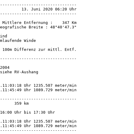
ind

mlaufende Winde

 100m Differenz zur mittl. Entf.

--------------------------------

2004

siehe RV-Aushang

.11:03:18 Uhr 1235.507 meter/min

--------------------------------

      359 km

16:00 Uhr bis 17:30 Uhr

.11:03:18 Uhr 1235.507 meter/min

.11:45:49 Uhr 1089.729 meter/min

--------------------------------
