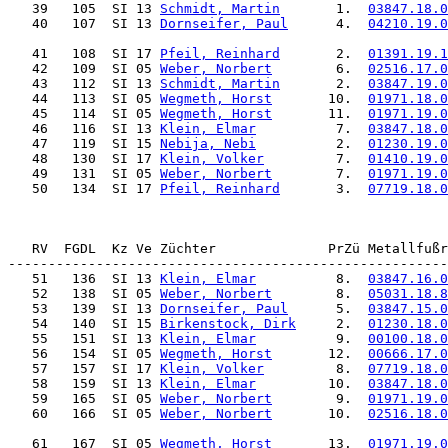
   39   105  SI 13 
Schmidt, Martin
       1.  
03847.18.0
   40   107  SI 13 
Dornseifer, Paul
      4.  
04210.19.0
   41   108  SI 17 
Pfeil, Reinhard
       2.  
01391.19.1
   42   109  SI 05 
Weber, Norbert
        6.  
02516.17.0
   43   112  SI 13 
Schmidt, Martin
       2.  
03847.19.0
   44   113  SI 05 
Wegmeth, Horst
       10.  
01971.18.0
   45   114  SI 05 
Wegmeth, Horst
       11.  
01971.19.0
   46   116  SI 13 
Klein, Elmar
          7.  
03847.18.0
   47   119  SI 15 
Nebija, Nebi
          2.  
01230.19.0
   48   130  SI 17 
Klein, Volker
         7.  
01410.19.0
   49   131  SI 05 
Weber, Norbert
        7.  
01971.19.0
   50   134  SI 17 
Pfeil, Reinhard
       3.  
07719.18.0
   RV  FGDL  Kz Ve Züchter              PrZü Metallfußr
   51   136  SI 13 
Klein, Elmar
          8.  
03847.16.0
   52   138  SI 05 
Weber, Norbert
        8.  
05031.18.8
   53   139  SI 13 
Dornseifer, Paul
      5.  
03847.15.0
   54   140  SI 15 
Birkenstock, Dirk
     2.  
01230.18.0
   55   151  SI 13 
Klein, Elmar
          9.  
00100.18.0
   56   154  SI 05 
Wegmeth, Horst
       12.  
00666.17.0
   57   157  SI 17 
Klein, Volker
         8.  
07719.18.0
   58   159  SI 13 
Klein, Elmar
         10.  
03847.18.0
   59   165  SI 05 
Weber, Norbert
        9.  
01971.19.0
   60   166  SI 05 
Weber, Norbert
       10.  
02516.18.0
   61   167  SI 05 
Wegmeth, Horst
       13.  
01971.19.0