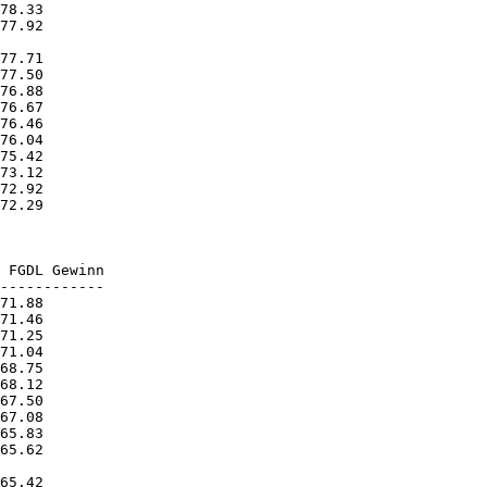
77.92       

72.29       

 FGDL Gewinn

65.62       
