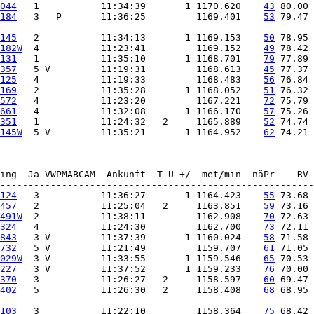
044
   1           11:34:39       1 1170.620    
43
184
   3   P       11:36:25         1169.401    
53
 79.47 
145
   2           11:34:13       1 1169.153    
50
182W
  4           11:23:41         1169.152    
49
131
   1           11:35:10       1 1168.701    
79
357
   5 V         11:19:31         1168.613    
45
125
   4           11:19:33         1168.483    
56
169
   2           11:35:28       1 1168.052    
51
572
   4           11:23:20         1167.221    
72
661
   4           11:32:08       1 1166.170    
57
351
   1           11:24:32   2     1165.889    
52
145W
  5 V         11:35:21       1 1164.952    
62
 74.21 
ing  Ja VWPMABCAM  Ankunft  T U +/- met/min  näPr    RV 
124
   3           11:36:27       1 1164.423    
55
457
   2           11:25:04   2     1163.851    
59
491W
  2           11:38:11         1162.908    
70
324
   4           11:24:30         1162.700    
73
843
   3 V         11:37:39       1 1160.024    
58
732
   5 V         11:21:49         1159.707    
61
029W
  3 V         11:33:55       1 1159.546    
65
227
   3 V         11:37:52       1 1159.233    
76
370
   3           11:26:27   2     1158.597    
60
402
   5           11:26:30   2     1158.408    
68
 68.95 
103
   3           11:22:10         1158.364    
75