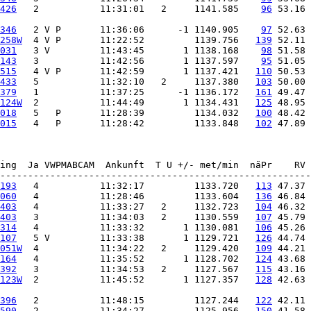
426
   2           11:31:01   2     1141.585    
96
 53.16 
346
   2 V P       11:36:06      -1 1140.905    
97
258W
  4 V P       11:22:52         1139.756   
139
031
   3 V         11:43:45       1 1138.168    
98
143
   3           11:42:56       1 1137.597    
95
515
   4 V P       11:42:59       1 1137.421   
110
433
   5           11:32:10   2     1137.380   
103
379
   1           11:37:25      -1 1136.172   
161
124W
  2           11:44:49       1 1134.431   
125
018
   5   P       11:28:39         1134.032   
100
015
   4   P       11:28:42         1133.848   
102
 47.89 
ing  Ja VWPMABCAM  Ankunft  T U +/- met/min  näPr    RV 
193
   4           11:32:17         1133.720   
113
060
   4           11:28:46         1133.604   
136
403
   4           11:33:27   2     1132.723   
104
403
   3           11:34:03   2     1130.559   
107
314
   4           11:33:32       1 1130.081   
106
107
   5 V         11:33:38       1 1129.721   
126
051W
  4           11:34:22   2     1129.420   
109
164
   4           11:35:52       1 1128.702   
124
392
   3           11:34:53   2     1127.567   
115
123W
  2           11:45:52       1 1127.357   
128
 42.63 
396
   2           11:48:15         1127.244   
122
590
   2           11:34:27         1125.956   
150