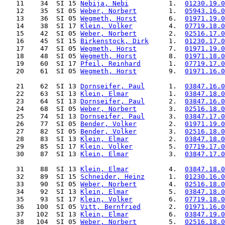
   11    34  SI 15 
Nebija, Nebi
          1.  
01230.19.0
   12    35  SI 05 
Weber, Norbert
        1.  
05943.16.0
   13    36  SI 05 
Wegmeth, Horst
        6.  
01971.19.0
   14    38  SI 17 
Klein, Volker
         4.  
07719.18.0
   15    42  SI 05 
Weber, Norbert
        2.  
02516.17.0
   16    45  SI 15 
Birkenstock, Dirk
     1.  
01230.17.0
   17    47  SI 05 
Wegmeth, Horst
        7.  
01971.19.0
   18    48  SI 05 
Wegmeth, Horst
        8.  
01971.18.0
   19    60  SI 17 
Pfeil, Reinhard
       1.  
07719.17.0
   20    61  SI 05 
Wegmeth, Horst
        9.  
01971.16.0
   21    62  SI 13 
Dornseifer, Paul
      1.  
03847.16.0
   22    63  SI 13 
Klein, Elmar
          1.  
03847.18.0
   23    64  SI 13 
Dornseifer, Paul
      2.  
03847.16.0
   24    68  SI 05 
Weber, Norbert
        3.  
02516.18.0
   25    74  SI 13 
Dornseifer, Paul
      3.  
03847.17.0
   26    77  SI 05 
Bender, Volker
        2.  
01971.19.0
   27    82  SI 05 
Bender, Volker
        3.  
02516.18.0
   28    83  SI 13 
Klein, Elmar
          2.  
03847.18.0
   29    85  SI 17 
Klein, Volker
         5.  
07719.17.0
   30    87  SI 13 
Klein, Elmar
          3.  
03847.17.0
   31    88  SI 13 
Klein, Elmar
          4.  
03847.18.0
   32    89  SI 15 
Schneider, Heinz
      1.  
01230.16.0
   33    90  SI 05 
Weber, Norbert
        4.  
02516.18.0
   34    92  SI 13 
Klein, Elmar
          5.  
03847.18.0
   35    93  SI 17 
Klein, Volker
         6.  
07719.18.0
   36   100  SI 05 
Vitt, Bernfried
       2.  
01971.16.0
   37   102  SI 13 
Klein, Elmar
          6.  
03847.19.0
   38   104  SI 05 
Weber, Norbert
        5.  
02516.18.0