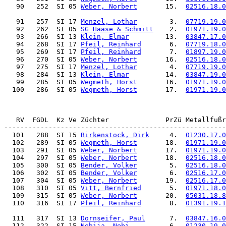
   90   252  SI 05 
Weber, Norbert
       15.  
02516.18.0
   91   257  SI 17 
Menzel, Lothar
        3.  
07719.19.0
   92   262  SI 05 
SG Haase & Schmitt
    2.  
01971.19.0
   93   266  SI 13 
Klein, Elmar
         13.  
03847.17.0
   94   268  SI 17 
Pfeil, Reinhard
       6.  
07719.18.0
   95   269  SI 17 
Pfeil, Reinhard
       7.  
01897.19.0
   96   270  SI 05 
Weber, Norbert
       16.  
02516.18.0
   97   275  SI 17 
Menzel, Lothar
        4.  
07719.19.0
   98   284  SI 13 
Klein, Elmar
         14.  
03847.19.0
   99   285  SI 05 
Wegmeth, Horst
       16.  
01971.19.0
  100   286  SI 05 
Wegmeth, Horst
       17.  
01971.19.0
   RV  FGDL  Kz Ve Züchter              PrZü Metallfußr
  101   288  SI 15 
Birkenstock, Dirk
     4.  
01230.17.0
  102   289  SI 05 
Wegmeth, Horst
       18.  
01971.19.0
  103   291  SI 05 
Weber, Norbert
       17.  
01971.19.0
  104   297  SI 05 
Weber, Norbert
       18.  
02516.18.0
  105   300  SI 05 
Bender, Volker
        5.  
02516.18.0
  106   302  SI 05 
Bender, Volker
        6.  
02516.17.0
  107   304  SI 05 
Weber, Norbert
       19.  
02516.17.0
  108   310  SI 05 
Vitt, Bernfried
       5.  
01971.18.0
  109   315  SI 05 
Weber, Norbert
       20.  
05031.18.8
  110   316  SI 17 
Pfeil, Reinhard
       8.  
01391.19.1
  111   317  SI 13 
Dornseifer, Paul
      7.  
03847.16.0
  112   322  SI 15 
Nebija, Nebi
          6.  
01230.19.0