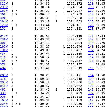
325W
  3           11:34:36         1125.372   
158
297W
  3           11:30:14       1 1124.964   
116
187W
  5 V         11:35:37   2     1124.947   
117
268
   3 V         11:30:15       1 1124.903   
138
396
   2           11:35:38   2     1124.888   
118
284W
  4           11:35:47   2     1124.353   
121
123W
  5 V         11:33:44         1124.181   
120
152
   1           11:33:45         1124.121   
123
 37.37 
049W
  4           11:35:51         1124.116   
131
238W
  3           11:49:36         1122.627   
127
300
   1           11:34:19         1122.094   
149
165W
  5           11:38:27       1 1119.546   
143
196W
  2           11:49:09       1 1119.497   
132
464
   2           11:36:44       1 1118.665   
130
246
   4 V         11:50:49         1118.499   
129
165
   4 V         11:48:47       1 1117.357   
171
376
   1           11:51:31         1116.137
484
   2           11:37:41       1 1115.319   
155
 32.11 
287W
  2           11:38:23         1115.171   
134
378
   3           11:50:39       1 1114.418   
133
207W
  2           11:50:41       1 1114.306   
140
045W
  4           11:38:47         1113.772   
135
465
   3           11:38:49   2     1113.656   
141
333
   5 V         11:34:21         1113.469   
137
056
   3           11:34:24         1113.292   
170
461W
  2           11:33:31       1 1113.183   
167
224W
  4 V P       11:30:08         1113.050   
154