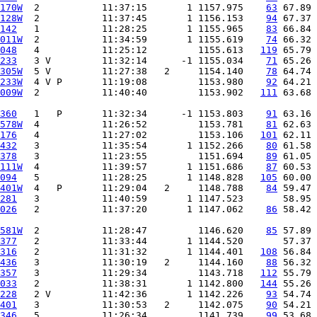
170W
  2           11:37:15       1 1157.975    
63
128W
  2           11:37:45       1 1156.153    
94
142
   1           11:28:25       1 1155.965    
83
011W
  2           11:34:59       1 1155.619    
74
048
   4           11:25:12         1155.613   
119
233
   3 V         11:32:14      -1 1155.034    
71
305W
  5 V         11:27:38   2     1154.140    
78
233W
  4 V P       11:19:08         1153.980    
92
009W
  2           11:40:40         1153.902   
111
 63.68 
360
   1   P       11:32:34      -1 1153.803    
91
578W
  4           11:26:52         1153.781    
81
176
   4           11:27:02         1153.106   
101
432
   3           11:35:54       1 1152.266    
80
378
   3           11:23:55         1151.694    
89
111W
  4           11:39:57       1 1151.686    
87
094
   5           11:28:25       1 1148.828   
105
401W
  4   P       11:29:04   2     1148.788    
84
281
   3           11:40:59       1 1147.523
026
   2           11:37:20       1 1147.062    
86
 58.42 
581W
  2           11:28:47         1146.620    
85
377
   2           11:33:44       1 1144.520
316
   2           11:31:32       1 1144.401   
108
436
   3           11:30:19   2     1144.160    
88
357
   3           11:29:34         1143.718   
112
033
   2           11:38:31       1 1142.800   
144
228
   2 V         11:42:36       1 1142.226    
93
401
   3           11:30:53   2     1142.075    
90
346
   5           11:26:34         1141.739    
99