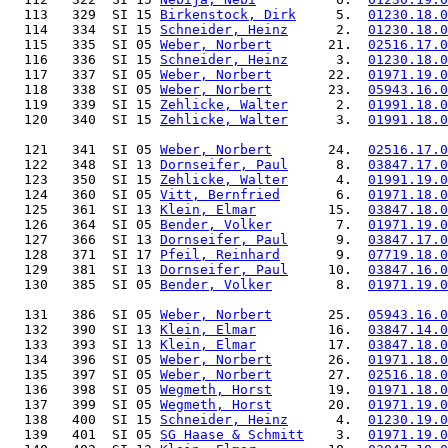
  113   329  SI 15 
Birkenstock, Dirk
     5.  
01230.18.0
  114   334  SI 15 
Schneider, Heinz
      2.  
01230.18.0
  115   335  SI 05 
Weber, Norbert
       21.  
02516.17.0
  116   336  SI 15 
Schneider, Heinz
      3.  
01230.18.0
  117   337  SI 05 
Weber, Norbert
       22.  
01971.19.0
  118   338  SI 05 
Weber, Norbert
       23.  
05943.16.0
  119   339  SI 15 
Zehlicke, Walter
      2.  
01991.18.0
  120   340  SI 15 
Zehlicke, Walter
      3.  
01991.18.0
  121   341  SI 05 
Weber, Norbert
       24.  
02516.17.0
  122   348  SI 13 
Dornseifer, Paul
      8.  
03847.17.0
  123   350  SI 15 
Zehlicke, Walter
      4.  
01991.19.0
  124   360  SI 05 
Vitt, Bernfried
       6.  
01971.18.0
  125   361  SI 13 
Klein, Elmar
         15.  
03847.18.0
  126   364  SI 05 
Bender, Volker
        7.  
01971.19.0
  127   366  SI 13 
Dornseifer, Paul
      9.  
03847.17.0
  128   371  SI 17 
Pfeil, Reinhard
       9.  
07719.18.0
  129   381  SI 13 
Dornseifer, Paul
     10.  
03847.16.0
  130   385  SI 05 
Bender, Volker
        8.  
01971.19.0
  131   386  SI 05 
Weber, Norbert
       25.  
05943.16.0
  132   390  SI 13 
Klein, Elmar
         16.  
03847.14.0
  133   393  SI 13 
Klein, Elmar
         17.  
03847.18.0
  134   396  SI 05 
Weber, Norbert
       26.  
01971.18.0
  135   397  SI 05 
Weber, Norbert
       27.  
02516.18.0
  136   398  SI 05 
Wegmeth, Horst
       19.  
01971.18.0
  137   399  SI 05 
Wegmeth, Horst
       20.  
01971.19.0
  138   400  SI 15 
Schneider, Heinz
      4.  
01230.19.0
  139   401  SI 05 
SG Haase & Schmitt
    3.  
01971.19.0