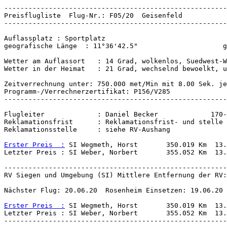
Wetter am Auflassort   : 14 Grad, wolkenlos, Suedwest-W
Wetter in der Heimat   : 21 Grad, wechselnd bewoelkt, u
Zeitverrechnung unter: 750.000 met/Min mit 8.00 Sek. je
-------------------------------------------------------
Flugleiter             : Daniel Becker             170-
Reklamationsfrist      : Reklamationsfrist- und stelle 
Reklamationsstelle     : siehe RV-Aushang

Erster Preis  :
 SI Wegmeth, Horst       350.019 Km  13.
-------------------------------------------------------
RV Siegen und Umgebung (SI) Mittlere Entfernung der RV:
Nächster Flug: 20.06.20  Rosenheim Einsetzen: 19.06.20 
Erster Preis  :
 SI Wegmeth, Horst       350.019 Km  13.
Letzter Preis : SI Weber, Norbert       355.052 Km  13.
-------------------------------------------------------