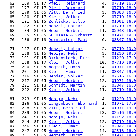
   62   169  SI 17 
Pfeil, Reinhard
       4.  
07719.16.0
   63   177  SI 17 
Pfeil, Reinhard
       5.  
07719.18.0
   64   179  SI 05 
Vitt, Bernfried
       3.  
09883.16.0
   65   180  SI 17 
Klein, Volker
         9.  
07719.18.0
   66   181  SI 15 
Zehlicke, Walter
      1.  
01991.16.0
   67   182  SI 17 
Menzel, Lothar
        1.  
07719.18.0
   68   184  SI 05 
Weber, Norbert
       11.  
05943.16.0
   69   185  SI 05 
SG Haase & Schmitt
    1.  
01971.19.0
   70   186  SI 13 
Dornseifer, Paul
      6.  
03847.19.0
   71   187  SI 17 
Menzel, Lothar
        2.  
07719.19.0
   72   188  SI 15 
Nebija, Nebi
          3.  
01230.19.0
   73   191  SI 15 
Birkenstock, Dirk
     3.  
01230.17.0
   74   198  SI 17 
Klein, Volker
        10.  
07719.19.0
   75   200  SI 05 
Wegmeth, Horst
       14.  
01971.16.0
   76   201  SI 13 
Klein, Elmar
         11.  
03847.19.0
   77   216  SI 05 
Bender, Volker
        4.  
02516.16.0
   78   217  SI 05 
Weber, Norbert
       12.  
01971.19.0
   79   221  SI 13 
Schmidt, Martin
       3.  
03847.16.0
   80   222  SI 17 
Klein, Volker
        11.  
07719.18.0
   81   223  SI 15 
Nebija, Nebi
          4.  
01230.19.0
   82   236  SI 05 
Langenbach, Eberhard
  1.  
01971.17.0
   83   238  SI 05 
Vitt, Bernfried
       4.  
01971.19.0
   84   239  SI 05 
Weber, Norbert
       13.  
02516.18.0
   85   241  SI 15 
Nebija, Nebi
          5.  
07152.18.0
   86   244  SI 17 
Klein, Volker
        12.  
07719.18.0
   87   246  SI 13 
Klein, Elmar
         12.  
03847.18.0
   88   247  SI 05 
Weber, Norbert
       14.  
02516.18.0
   89   251  SI 05 
Wegmeth, Horst
       15.  
01971.18.0