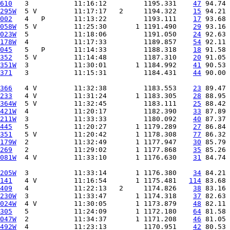
610
   3           11:16:12         1195.331    
47
295W
  5 V         11:17:17   2     1194.322    
15
002
   4   P       11:13:22         1193.111    
17
058W
  5 V         11:25:30       1 1191.490    
29
023W
  5           11:18:06         1191.050    
24
178W
  4           11:17:33         1189.857    
54
045
   5   P       11:14:33         1188.318    
18
352
   5 V         11:14:48         1187.310    
20
351W
  3           11:30:01       1 1184.992    
41
371
   3           11:15:31         1184.431    
44
 90.00 
366
   4 V         11:32:38         1183.553    
23
233
   4 V         11:31:24       1 1183.305    
28
364W
  5 V         11:32:45         1183.111    
25
421W
  4           11:20:17         1182.390    
33
211W
  3           11:33:33         1180.092    
40
445
   5           11:20:27       1 1179.289    
27
351
   5 V         11:20:42       1 1178.308    
77
179W
  2           11:32:49       1 1177.947    
30
269
   2           11:29:02       1 1177.868    
35
081W
  4 V         11:33:10       1 1176.630    
31
 84.74 
205W
  3           11:33:14       1 1176.380    
34
141
   4 V         11:16:54       1 1175.481   
114
409
   4           11:22:13   2     1174.826    
38
230W
  3           11:33:47       1 1174.318    
37
024W
  4 V         11:30:05       1 1173.879    
48
305
   5           11:24:09       1 1172.180    
64
047W
  2           11:34:37       1 1171.208    
46
492W
  4           11:23:13         1170.951    
42