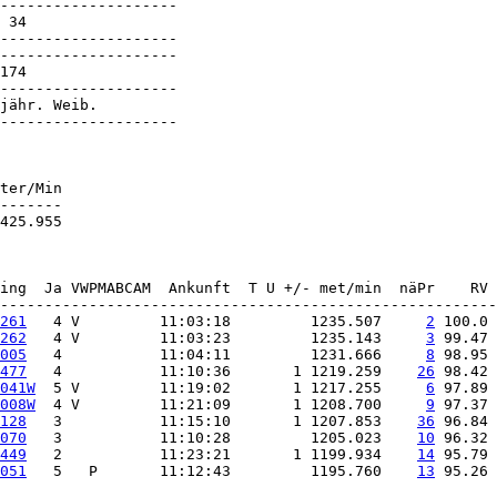
--------------------

 34

--------------------

--------------------

174

--------------------

jähr. Weib.

--------------------

ter/Min

-------

425.955        

261
   4 V         11:03:18         1235.507     
2
262
   4 V         11:03:23         1235.143     
3
005
   4           11:04:11         1231.666     
8
477
   4           11:10:36       1 1219.259    
26
041W
  5 V         11:19:02       1 1217.255     
6
008W
  4 V         11:21:09       1 1208.700     
9
128
   3           11:15:10       1 1207.853    
36
070
   3           11:10:28         1205.023    
10
449
   2           11:23:21       1 1199.934    
14
051
   5   P       11:12:43         1195.760    
13
 95.26 