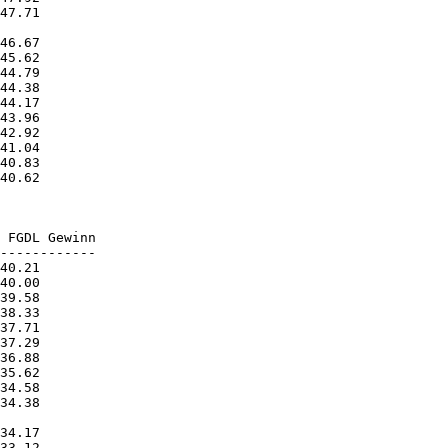
47.71       

40.62       

 FGDL Gewinn

34.38       
