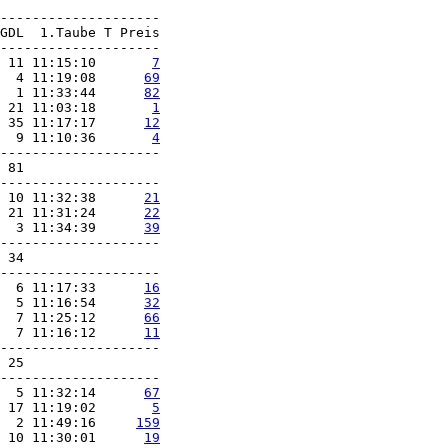
 11 11:15:10       
7
  4 11:19:08      
69
  1 11:33:44      
82
 21 11:03:18       
1
 35 11:17:17      
12
  9 11:10:36       
4
--------------------

 81

 10 11:32:38      
21
 21 11:31:24      
22
  3 11:34:39      
39
--------------------

 34

  6 11:17:33      
16
  5 11:16:54      
32
  7 11:25:12      
66
  7 11:16:12      
11
--------------------

 25

  5 11:32:14      
67
 17 11:19:02       
5
  2 11:49:16     
159
 10 11:30:01      
19