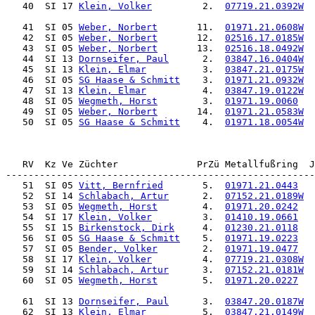
   40  SI 17 
Klein, Volker
         2.  
07719.21.0392W
  
   41  SI 05 
Weber, Norbert
       11.  
01971.21.0608W
  
   42  SI 05 
Weber, Norbert
       12.  
02516.17.0185W
  
   43  SI 05 
Weber, Norbert
       13.  
02516.18.0492W
  
   44  SI 13 
Dornseifer, Paul
      2.  
03847.16.0404W
  
   45  SI 13 
Klein, Elmar
          3.  
03847.21.0175W
  
   46  SI 05 
SG Haase & Schmitt
    3.  
01971.21.0932W
  
   47  SI 13 
Klein, Elmar
          4.  
03847.19.0122W
  
   48  SI 05 
Wegmeth, Horst
        3.  
01971.19.0060
   
   49  SI 05 
Weber, Norbert
       14.  
01971.21.0583W
  
   50  SI 05 
SG Haase & Schmitt
    4.  
01971.18.0054W
  
   RV  Kz Ve Züchter              PrZü Metallfußring  J
   51  SI 05 
Vitt, Bernfried
       5.  
01971.21.0443
   
   52  SI 14 
Schlabach, Artur
      2.  
07152.21.0189W
  
   53  SI 05 
Wegmeth, Horst
        4.  
01971.20.0242
   
   54  SI 17 
Klein, Volker
         3.  
01410.19.0661
   
   55  SI 15 
Birkenstock, Dirk
     4.  
01230.21.0118
   
   56  SI 05 
SG Haase & Schmitt
    5.  
01971.19.0223
   
   57  SI 05 
Bender, Volker
        2.  
01971.19.0477
   
   58  SI 17 
Klein, Volker
         4.  
07719.21.0308W
  
   59  SI 14 
Schlabach, Artur
      3.  
07152.21.0181W
  
   60  SI 05 
Wegmeth, Horst
        5.  
01971.20.0227
   
   61  SI 13 
Dornseifer, Paul
      3.  
03847.20.0187W
  
   62  SI 13 
Klein, Elmar
          5.  
03847.21.0149W
  