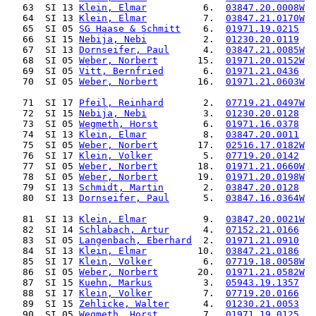
   63  SI 13 
Klein, Elmar
          6.  
03847.20.0008W
  
   64  SI 13 
Klein, Elmar
          7.  
03847.21.0170W
  
   65  SI 05 
SG Haase & Schmitt
    6.  
01971.19.0215
   
   66  SI 15 
Nebija, Nebi
          2.  
01230.20.0119
   
   67  SI 13 
Dornseifer, Paul
      4.  
03847.21.0085W
  
   68  SI 05 
Weber, Norbert
       15.  
01971.20.0152W
  
   69  SI 05 
Vitt, Bernfried
       6.  
01971.21.0436
   
   70  SI 05 
Weber, Norbert
       16.  
01971.21.0603W
  
   71  SI 17 
Pfeil, Reinhard
       2.  
07719.21.0497W
  
   72  SI 15 
Nebija, Nebi
          3.  
01230.20.0128
   
   73  SI 05 
Wegmeth, Horst
        6.  
01971.16.0378
   
   74  SI 13 
Klein, Elmar
          8.  
03847.20.0011
   
   75  SI 05 
Weber, Norbert
       17.  
02516.17.0182W
  
   76  SI 17 
Klein, Volker
         5.  
07719.20.0142
   
   77  SI 05 
Weber, Norbert
       18.  
01971.21.0660W
  
   78  SI 05 
Weber, Norbert
       19.  
01971.20.0198W
  
   79  SI 13 
Schmidt, Martin
       2.  
03847.20.0128
   
   80  SI 13 
Dornseifer, Paul
      5.  
03847.16.0364W
 
   81  SI 13 
Klein, Elmar
          9.  
03847.20.0021W
  
   82  SI 14 
Schlabach, Artur
      4.  
07152.21.0166
   
   83  SI 05 
Langenbach, Eberhard
  2.  
01971.21.0910
   
   84  SI 13 
Klein, Elmar
         10.  
03847.21.0186
   
   85  SI 17 
Klein, Volker
         6.  
07719.18.0058W
  
   86  SI 05 
Weber, Norbert
       20.  
01971.21.0582W
  
   87  SI 15 
Kuehn, Markus
         3.  
05943.19.1357
   
   88  SI 17 
Klein, Volker
         7.  
07719.20.0166
   
   89  SI 15 
Zehlicke, Walter
      4.  
01230.21.0053
   
   90  SI 05 
Wegmeth, Horst
        7.  
01971.19.0125
   