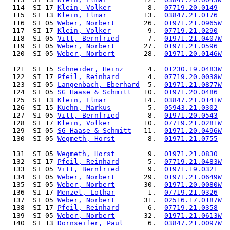
  114  SI 17 
Klein, Volker
         8.  
07719.20.0149
   
  115  SI 13 
Klein, Elmar
         13.  
03847.21.0176
   
  116  SI 05 
Weber, Norbert
       26.  
01971.21.0965W
 
  117  SI 17 
Klein, Volker
         9.  
07719.21.0290
   
  118  SI 05 
Vitt, Bernfried
       7.  
01971.21.0407W
 
  119  SI 05 
Weber, Norbert
       27.  
01971.21.0596
   
  120  SI 05 
Weber, Norbert
       28.  
01971.20.0146W
 
  121  SI 15 
Schneider, Heinz
      4.  
01230.19.0483W
  
  122  SI 17 
Pfeil, Reinhard
       4.  
07719.20.0038W
 
  123  SI 05 
Langenbach, Eberhard
  5.  
01971.21.0877W
  
  124  SI 05 
SG Haase & Schmitt
   10.  
01971.20.0486
   
  125  SI 13 
Klein, Elmar
         14.  
03847.21.0141W
 
  126  SI 15 
Kuehn, Markus
         5.  
05943.21.0302
  
  127  SI 05 
Vitt, Bernfried
       8.  
01971.20.0543
   
  128  SI 17 
Klein, Volker
        10.  
07719.21.0281W
 
  129  SI 05 
SG Haase & Schmitt
   11.  
01971.20.0496W
 
  130  SI 05 
Wegmeth, Horst
        8.  
01971.21.0755
   
  131  SI 05 
Wegmeth, Horst
        9.  
01971.21.0830
   
  132  SI 17 
Pfeil, Reinhard
       5.  
07719.21.0483W
 
  133  SI 05 
Vitt, Bernfried
       9.  
01971.19.0321
  
  134  SI 05 
Weber, Norbert
       29.  
01971.21.0649W
 
  135  SI 05 
Weber, Norbert
       30.  
01971.20.0080W
 
  136  SI 17 
Menzel, Lothar
        1.  
07719.21.0326
   
  137  SI 05 
Weber, Norbert
       31.  
02516.17.0187W
 
  138  SI 17 
Pfeil, Reinhard
       6.  
07719.21.0358
   
  139  SI 05 
Weber, Norbert
       32.  
01971.21.0613W
 
  140  SI 13 
Dornseifer, Paul
      6.  
03847.21.0097W
  