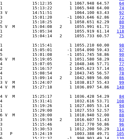
1            15:12:35       1 1067.948 64.57    
64
1            15:13:22       1 1065.948 64.00    
74
3 V          14:51:51         1064.100 63.43    
92
3            15:01:20      -1 1063.646 62.86    
72
2            15:18:25       1 1058.651 62.29    
80
5 V  M       15:04:08   2     1055.991 61.71    
70
1            15:05:34         1055.919 61.14   
118
2            15:04:14   2     1055.733 60.57    
75
1            15:15:41       1 1055.210 60.00    
98
4            15:05:01      -1 1054.090 59.43    
97
5            15:01:08      -1 1051.745 58.86    
90
6 V  M       15:19:05       1 1051.580 58.29    
81
4            15:07:05       2 1048.346 57.71    
77
2            15:16:57       1 1045.623 57.14    
85
4            15:08:54       2 1043.745 56.57    
78
1            15:09:14   2     1042.989 56.00    
86
3 V  M       15:24:07       1 1038.817 55.43    
99
 4 V  M       15:27:18       1 1036.897 54.86   
140
4 V  M       15:25:17       1 1036.428 54.29    
84
4            15:31:41         1032.616 53.71   
108
1            15:19:26       1 1027.805 53.14    
94
1            15:29:00       1 1027.553 52.57    
91
6 V  M       15:28:00       1 1018.940 52.00    
88
3            15:19:59   2     1016.607 51.43    
93
3            15:15:46         1012.770 50.86    
96
1            15:30:53       1 1012.200 50.29   
114
3   P        15:24:19         1003.388 49.71   
105
6            15:22:37      -1  998.903 49.14   
130