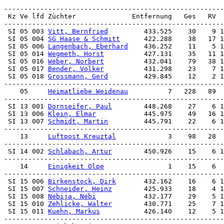
 SI 05 003 
Vitt, Bernfried
         433.525    30    9 1
 SI 05 004 
SG Haase & Schmitt
      422.288    38   17 1
 SI 05 006 
Langenbach, Eberhard
    436.252    11    5 1
 SI 05 014 
Wegmeth, Horst
          427.131    35   11 
 SI 05 016 
Weber, Norbert
          432.041    79   38 
 SI 05 017 
Bender, Volker
          431.298    23    7 1
 SI 05 018 
Grossmann, Gerd
         429.845    12    2 1
-------------------------------------------------------
    05     
Heimatliebe Weidenau
          7   228   89

 SI 13 001 
Dornseifer, Paul
        448.268    27    6 1
 SI 13 006 
Klein, Elmar
            445.975    49   16 1
 SI 13 007 
Schmidt, Martin
         445.791    22    6 1
-------------------------------------------------------
    13     
Luftpost Kreuztal
             3    98   28

 SI 14 002 
Schlabach, Artur
        450.926    15    6 1
-------------------------------------------------------
    14     
Einigkeit Olpe
                1    15    6

 SI 15 006 
Birkenstock, Dirk
       432.162    16    6 1
 SI 15 007 
Schneider, Heinz
        425.933    18    4 1
 SI 15 008 
Nebija, Nebi
            432.177    29    5 1
 SI 15 010 
Zehlicke, Walter
        430.771    25    7 1
 SI 15 011 
Kuehn, Markus
           426.140    12    5 1
-------------------------------------------------------