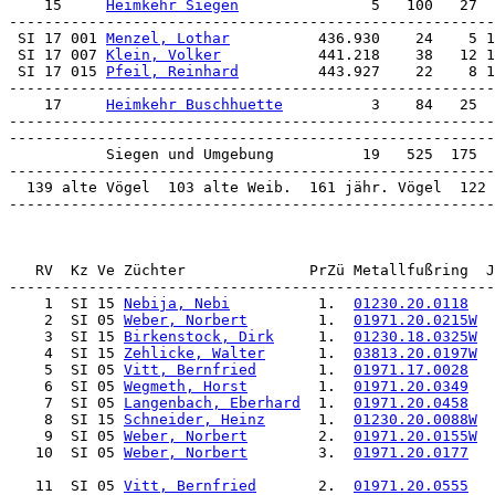
    15     
Heimkehr Siegen
               5   100   27

 SI 17 001 
Menzel, Lothar
          436.930    24    5 1
 SI 17 007 
Klein, Volker
           441.218    38   12 1
 SI 17 015 
Pfeil, Reinhard
         443.927    22    8 1
-------------------------------------------------------
    17     
Heimkehr Buschhuette
          3    84   25

-------------------------------------------------------
-------------------------------------------------------
           Siegen und Umgebung          19   525  175

-------------------------------------------------------
  139 alte Vögel  103 alte Weib.  161 jähr. Vögel  122 
-------------------------------------------------------
    1  SI 15 
Nebija, Nebi
          1.  
01230.20.0118
   
    2  SI 05 
Weber, Norbert
        1.  
01971.20.0215W
  
    3  SI 15 
Birkenstock, Dirk
     1.  
01230.18.0325W
  
    4  SI 15 
Zehlicke, Walter
      1.  
03813.20.0197W
  
    5  SI 05 
Vitt, Bernfried
       1.  
01971.17.0028
   
    6  SI 05 
Wegmeth, Horst
        1.  
01971.20.0349
   
    7  SI 05 
Langenbach, Eberhard
  1.  
01971.20.0458
   
    8  SI 15 
Schneider, Heinz
      1.  
01230.20.0088W
  
    9  SI 05 
Weber, Norbert
        2.  
01971.20.0155W
  
   10  SI 05 
Weber, Norbert
        3.  
01971.20.0177
   
   11  SI 05 
Vitt, Bernfried
       2.  
01971.20.0555
   