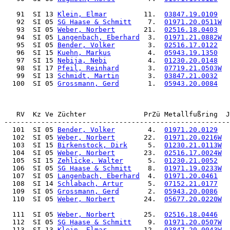
   91  SI 13 
Klein, Elmar
         11.  
03847.19.0109
   
   92  SI 05 
SG Haase & Schmitt
    7.  
01971.20.0511W
 
   93  SI 05 
Weber, Norbert
       21.  
02516.18.0403
   
   94  SI 05 
Langenbach, Eberhard
  3.  
01971.21.0882W
 
   95  SI 05 
Bender, Volker
        3.  
02516.17.0122
   
   96  SI 15 
Kuehn, Markus
         4.  
05943.19.1350
   
   97  SI 15 
Nebija, Nebi
          4.  
01230.20.0148
   
   98  SI 17 
Pfeil, Reinhard
       3.  
07719.21.0503W
 
   99  SI 13 
Schmidt, Martin
       3.  
03847.21.0032
   
  100  SI 05 
Grossmann, Gerd
       1.  
05943.20.0084
   
   RV  Kz Ve Züchter              PrZü Metallfußring  J
  101  SI 05 
Bender, Volker
        4.  
01971.20.0129
   
  102  SI 05 
Weber, Norbert
       22.  
01971.20.0216W
 
  103  SI 15 
Birkenstock, Dirk
     5.  
01230.21.0113W
 
  104  SI 05 
Weber, Norbert
       23.  
02516.17.0024W
 
  105  SI 15 
Zehlicke, Walter
      5.  
01230.21.0052
   
  106  SI 05 
SG Haase & Schmitt
    8.  
01971.19.0233W
 
  107  SI 05 
Langenbach, Eberhard
  4.  
01971.20.0461
   
  108  SI 14 
Schlabach, Artur
      5.  
07152.21.0177
   
  109  SI 05 
Grossmann, Gerd
       2.  
05943.20.0086
  
  110  SI 05 
Weber, Norbert
       24.  
05677.20.0220W
 
  111  SI 05 
Weber, Norbert
       25.  
02516.18.0446
   
  112  SI 05 
SG Haase & Schmitt
    9.  
01971.20.0507W
 
  113  SI 13 
Klein, Elmar
         12.  
03847.20.0043W
 