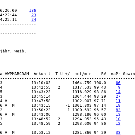
6:26:00     
136
4:22:44      
23
4:25:11      
24
---------------

---------------

---------------

---------------

jähr. Weib.

---------------

3            13:10:03         1464.759 100.0    
66
4            13:42:55   2     1317.533 99.43     
9
5            13:43:23         1316.029 98.86    
14
3            13:45:14         1304.444 98.29    
27
4 V          13:47:58         1302.007 97.71    
11
6 V  M       13:43:15      -1 1301.303 97.14    
18
2            13:50:23       1 1300.692 96.57    
83
6 V  M       13:43:06         1298.180 96.00    
13
3            13:48:52   2     1294.053 95.43    
10
5            13:48:59   2     1293.600 94.86    
12
6 V  M       13:53:12         1281.860 94.29    
33