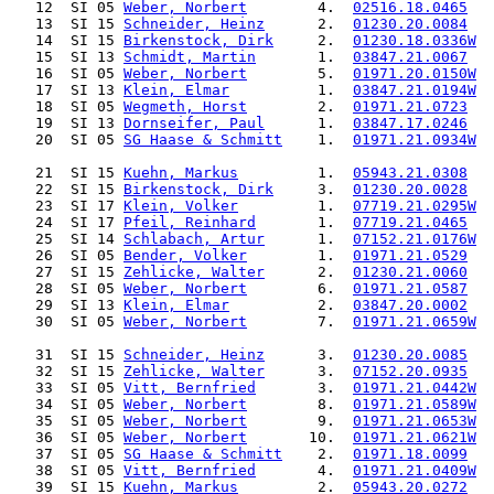
   12  SI 05 
Weber, Norbert
        4.  
02516.18.0465
   
   13  SI 15 
Schneider, Heinz
      2.  
01230.20.0084
   
   14  SI 15 
Birkenstock, Dirk
     2.  
01230.18.0336W
  
   15  SI 13 
Schmidt, Martin
       1.  
03847.21.0067
   
   16  SI 05 
Weber, Norbert
        5.  
01971.20.0150W
  
   17  SI 13 
Klein, Elmar
          1.  
03847.21.0194W
  
   18  SI 05 
Wegmeth, Horst
        2.  
01971.21.0723
   
   19  SI 13 
Dornseifer, Paul
      1.  
03847.17.0246
   
   20  SI 05 
SG Haase & Schmitt
    1.  
01971.21.0934W
  
   21  SI 15 
Kuehn, Markus
         1.  
05943.21.0308
   
   22  SI 15 
Birkenstock, Dirk
     3.  
01230.20.0028
   
   23  SI 17 
Klein, Volker
         1.  
07719.21.0295W
  
   24  SI 17 
Pfeil, Reinhard
       1.  
07719.21.0465
   
   25  SI 14 
Schlabach, Artur
      1.  
07152.21.0176W
  
   26  SI 05 
Bender, Volker
        1.  
01971.21.0529
   
   27  SI 15 
Zehlicke, Walter
      2.  
01230.21.0060
   
   28  SI 05 
Weber, Norbert
        6.  
01971.21.0587
   
   29  SI 13 
Klein, Elmar
          2.  
03847.20.0002
   
   30  SI 05 
Weber, Norbert
        7.  
01971.21.0659W
  
   31  SI 15 
Schneider, Heinz
      3.  
01230.20.0085
   
   32  SI 15 
Zehlicke, Walter
      3.  
07152.20.0935
   
   33  SI 05 
Vitt, Bernfried
       3.  
01971.21.0442W
  
   34  SI 05 
Weber, Norbert
        8.  
01971.21.0589W
  
   35  SI 05 
Weber, Norbert
        9.  
01971.21.0653W
  
   36  SI 05 
Weber, Norbert
       10.  
01971.21.0621W
  
   37  SI 05 
SG Haase & Schmitt
    2.  
01971.18.0099
   
   38  SI 05 
Vitt, Bernfried
       4.  
01971.21.0409W
  
   39  SI 15 
Kuehn, Markus
         2.  
05943.20.0272
   