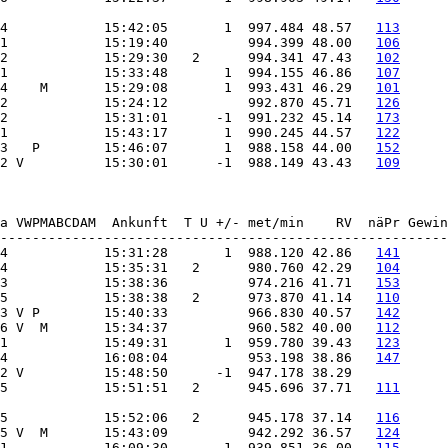
4            15:42:05       1  997.484 48.57   
113
 1            15:19:40          994.399 48.00   
106
2            15:29:30   2      994.341 47.43   
102
 1            15:33:48       1  994.155 46.86   
107
4    M       15:29:08       1  993.431 46.29   
101
2            15:24:12          992.870 45.71   
126
2            15:31:01      -1  991.232 45.14   
173
 1            15:43:17       1  990.245 44.57   
122
3   P        15:46:07       1  988.158 44.00   
152
2 V          15:30:01      -1  988.149 43.43   
109
a VWPMABCDAM  Ankunft  T U +/- met/min    RV  näPr Gewin
4            15:31:28       1  988.120 42.86   
141
 4            15:35:31   2      980.760 42.29   
104
 3            15:38:36          974.216 41.71   
153
 5            15:38:38   2      973.870 41.14   
110
3 V P        15:40:33          966.830 40.57   
142
 6 V  M       15:34:37          960.582 40.00   
112
1            15:49:31       1  959.780 39.43   
123
4            16:08:04          953.198 38.86   
147
 2 V          15:48:50      -1  947.178 38.29
 5            15:51:51   2      945.696 37.71   
111
5            15:52:06   2      945.178 37.14   
116
 5 V  M       15:43:09          942.292 36.57   
124
 1            16:09:30       1  939.851 36.00   
115