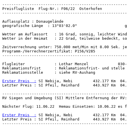
Wetter am Auflassort   : 16 Grad, sonnig, leichter Wind
Wetter in der Heimat   : 22 Grad, teilweise bedeckt, so
Zeitverrechnung unter: 750.000 met/Min mit 8.00 Sek. je
-------------------------------------------------------
Flugleiter             : Lothar Menzel             030-
Reklamationsfrist      : Reklamationsfrist- und stelle 
Reklamationsstelle     : siehe RV-Aushang

Erster Preis  :
 SI Nebija, Nebi         432.177 Km  04.
-------------------------------------------------------
RV Siegen und Umgebung (SI) Mittlere Entfernung der RV:
Nächster Flug: 11.06.22  Hemau Einsetzen: 10.06.22 es f
Erster Preis  :
 SI Nebija, Nebi         432.177 Km  04.
Letzter Preis : SI Pfeil, Reinhard      443.927 Km  04.
-------------------------------------------------------