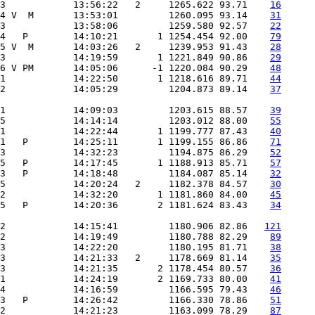
3            13:56:22   2     1265.622 93.71    
16
4 V  M       13:53:01         1260.095 93.14    
31
3            13:58:06         1259.580 92.57    
22
4   P        14:10:21       1 1254.454 92.00    
79
5 V  M       14:03:26   2     1239.953 91.43    
28
3            14:19:59       1 1221.849 90.86    
29
6 V PM       14:05:06      -1 1220.084 90.29    
48
1            14:22:50       1 1218.616 89.71    
44
2            14:05:29         1204.873 89.14    
37
1            14:09:03         1203.615 88.57    
39
5            14:14:14         1203.012 88.00    
55
1            14:22:44       1 1199.777 87.43    
40
1   P        14:25:11       1 1199.155 86.86    
71
3            14:32:23         1194.875 86.29    
52
5   P        14:17:45       1 1188.913 85.71    
57
3   P        14:18:48         1184.087 85.14    
32
5            14:20:24   2     1182.378 84.57    
30
2            14:32:20       1 1181.860 84.00    
45
5   P        14:20:36       2 1181.624 83.43    
34
2            14:15:41         1180.906 82.86   
121
2            14:19:49         1180.788 82.29    
89
3            14:22:20         1180.195 81.71    
38
3            14:21:33   2     1178.669 81.14    
35
3            14:21:35       2 1178.454 80.57    
36
1            14:24:19       2 1169.733 80.00    
41
4            14:16:59         1166.595 79.43    
46
3   P        14:26:42         1166.330 78.86    
51
2            14:21:23         1163.099 78.29    
87