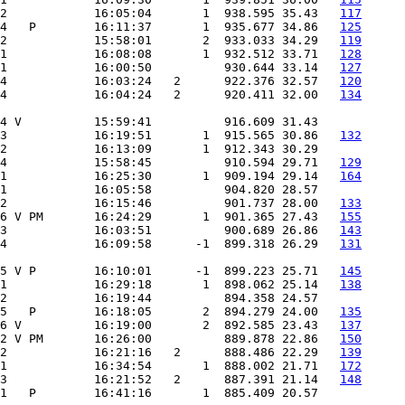
2            16:05:04       1  938.595 35.43   
117
4   P        16:11:37       1  935.677 34.86   
125
 2            15:58:01       2  933.033 34.29   
119
1            16:08:08       1  932.512 33.71   
128
 1            16:00:50          930.644 33.14   
127
4            16:03:24   2      922.376 32.57   
120
 4            16:04:24   2      920.411 32.00   
134
4 V          15:59:41          916.609 31.43
 3            16:19:51       1  915.565 30.86   
132
2            16:13:09       1  912.343 30.29
4            15:58:45          910.594 29.71   
129
 1            16:25:30       1  909.194 29.14   
164
 1            16:05:58          904.820 28.57
2            16:15:46          901.737 28.00   
133
 6 V PM       16:24:29       1  901.365 27.43   
155
 3            16:03:51          900.689 26.86   
143
4            16:09:58      -1  899.318 26.29   
131
5 V P        16:10:01      -1  899.223 25.71   
145
 1            16:29:18       1  898.062 25.14   
138
 2            16:19:44          894.358 24.57
 5   P        16:18:05       2  894.279 24.00   
135
 6 V          16:19:00       2  892.585 23.43   
137
2 V PM       16:26:00          889.878 22.86   
150
 2            16:21:16   2      888.486 22.29   
139
1            16:34:54       1  888.002 21.71   
172
 3            16:21:52   2      887.391 21.14   
148
1   P        16:41:16       1  885.409 20.57