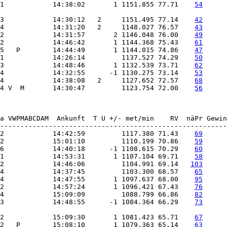
1            14:38:02       1 1151.855 77.71    
54
3            14:30:12   2     1151.495 77.14    
42
4            14:31:20   2     1148.027 76.57    
43
2            14:31:57       2 1146.048 76.00    
49
2            14:46:42       1 1144.368 75.43    
61
5   P        14:44:49       1 1144.015 74.86    
47
1            14:26:14         1137.527 74.29    
50
3            14:48:46       1 1132.539 73.71    
62
4            14:32:55      -1 1130.275 73.14    
53
4            14:38:08   2     1127.652 72.57    
68
4 V  M       14:30:47         1123.754 72.00    
56
a VWPMABCDAM  Ankunft  T U +/- met/min    RV  näPr Gewin
2            14:42:59         1117.380 71.43    
69
2            15:01:10         1110.199 70.86    
59
6            14:40:18      -1 1108.615 70.29    
60
1            14:53:31       1 1107.104 69.71    
58
2            14:46:06         1104.991 69.14   
103
4            14:37:45         1103.300 68.57    
65
4            14:47:55       1 1097.637 68.00    
95
2            14:57:24       1 1096.421 67.43    
76
4            15:09:09         1088.799 66.86    
82
3            14:48:55      -1 1084.364 66.29    
73
2            15:09:30       1 1081.423 65.71    
67
2   P        15:08:10       1 1079.363 65.14    
63