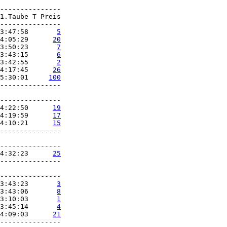
3:47:58       
5
4:05:29      
20
3:50:23       
7
13:43:15       
6
13:42:55       
2
4:17:45      
26
5:30:01     
100
---------------

4:22:50      
19
4:19:59      
17
4:10:21      
15
---------------

4:32:23      
25
---------------

3:43:23       
3
3:43:06       
8
3:10:03       
1
3:45:14       
4
4:09:03      
21
---------------
