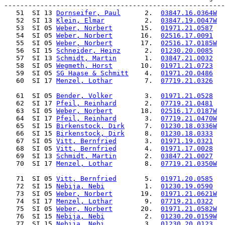
   51  SI 13 
Dornseifer, Paul
      2.  
03847.16.0364W
  
   52  SI 13 
Klein, Elmar
          2.  
03847.19.0047W
  
   53  SI 05 
Weber, Norbert
       15.  
01971.21.0587
   
   54  SI 05 
Weber, Norbert
       16.  
02516.17.0091
   
   55  SI 05 
Weber, Norbert
       17.  
02516.17.0185W
  
   56  SI 15 
Schneider, Heinz
      2.  
01230.20.0085
   
   57  SI 13 
Schmidt, Martin
       1.  
03847.21.0032
   
   58  SI 05 
Wegmeth, Horst
       10.  
01971.21.0723
   
   59  SI 05 
SG Haase & Schmitt
    4.  
01971.20.0486
   
   60  SI 17 
Menzel, Lothar
        7.  
07719.21.0326
   
   61  SI 05 
Bender, Volker
        3.  
01971.21.0528
   
   62  SI 17 
Pfeil, Reinhard
       2.  
07719.21.0481
   
   63  SI 05 
Weber, Norbert
       18.  
02516.17.0187W
  
   64  SI 17 
Pfeil, Reinhard
       3.  
07719.21.0470W
  
   65  SI 15 
Birkenstock, Dirk
     7.  
01230.18.0336W
  
   66  SI 15 
Birkenstock, Dirk
     8.  
01230.18.0333
   
   67  SI 05 
Vitt, Bernfried
       3.  
01971.19.0321
   
   68  SI 05 
Vitt, Bernfried
       4.  
01971.17.0028
   
   69  SI 13 
Schmidt, Martin
       2.  
03847.21.0027
   
   70  SI 17 
Menzel, Lothar
        8.  
07719.21.0350W
  
   71  SI 05 
Vitt, Bernfried
       5.  
01971.20.0585
   
   72  SI 15 
Nebija, Nebi
          1.  
01230.19.0590
   
   73  SI 05 
Weber, Norbert
       19.  
01971.21.0621W
  
   74  SI 17 
Menzel, Lothar
        9.  
07719.21.0322
  
   75  SI 05 
Weber, Norbert
       20.  
01971.21.0582W
  
   76  SI 15 
Nebija, Nebi
          2.  
01230.20.0159W
  
   77  SI 15 
Nebija, Nebi
          3.  
01230.20.0123
   