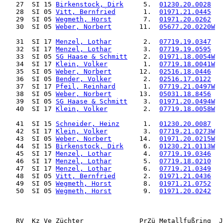
   27  SI 15 
Birkenstock, Dirk
     5.  
01230.20.0028
   
   28  SI 05 
Vitt, Bernfried
       1.  
01971.21.0445
   
   29  SI 05 
Wegmeth, Horst
        7.  
01971.20.0262
   
   30  SI 05 
Weber, Norbert
       11.  
05677.20.0220W
  
   31  SI 17 
Menzel, Lothar
        2.  
07719.19.0347
   
   32  SI 17 
Menzel, Lothar
        3.  
07719.19.0595
   
   33  SI 05 
SG Haase & Schmitt
    2.  
01971.18.0054W
  
   34  SI 17 
Klein, Volker
         1.  
07719.18.0041W
  
   35  SI 05 
Weber, Norbert
       12.  
02516.18.0446
   
   36  SI 05 
Bender, Volker
        2.  
02516.17.0122
   
   37  SI 17 
Pfeil, Reinhard
       1.  
07719.21.0497W
  
   38  SI 05 
Weber, Norbert
       13.  
05031.18.8456
   
   39  SI 05 
SG Haase & Schmitt
    3.  
01971.20.0494W
  
   40  SI 17 
Klein, Volker
         2.  
07719.18.0058W
  
   41  SI 15 
Schneider, Heinz
      1.  
01230.20.0087
   
   42  SI 17 
Klein, Volker
         3.  
07719.21.0273W
  
   43  SI 05 
Weber, Norbert
       14.  
01971.20.0215W
  
   44  SI 15 
Birkenstock, Dirk
     6.  
01230.21.0113W
  
   45  SI 17 
Menzel, Lothar
        4.  
07719.19.0346
   
   46  SI 17 
Menzel, Lothar
        5.  
07719.18.0210
   
   47  SI 17 
Menzel, Lothar
        6.  
07719.21.0349
   
   48  SI 05 
Vitt, Bernfried
       2.  
01971.21.0436
   
   49  SI 05 
Wegmeth, Horst
        8.  
01971.21.0752
   
   50  SI 05 
Wegmeth, Horst
        9.  
01971.20.0242
   
   RV  Kz Ve Züchter              PrZü Metallfußring  J