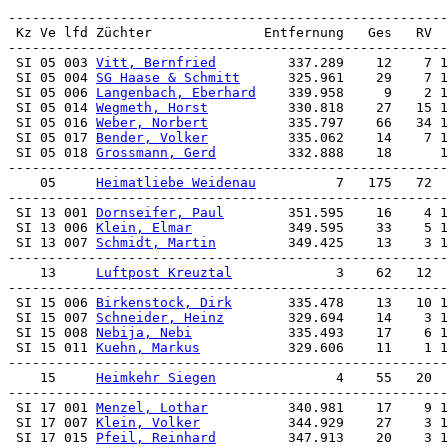
 SI 05 003 
Vitt, Bernfried
         337.289    12    7 1
 SI 05 004 
SG Haase & Schmitt
      325.961    29    7 1
 SI 05 006 
Langenbach, Eberhard
    339.958     9    2 1
 SI 05 014 
Wegmeth, Horst
          330.818    27   15 
 SI 05 016 
Weber, Norbert
          335.797    66   34 
 SI 05 017 
Bender, Volker
          335.062    14    7 
 SI 05 018 
Grossmann, Gerd
         332.888    18      1
-------------------------------------------------------
    05     
Heimatliebe Weidenau
          7   175   72

 SI 13 001 
Dornseifer, Paul
        351.595    16    4 1
 SI 13 006 
Klein, Elmar
            349.595    33    5 1
 SI 13 007 
Schmidt, Martin
         349.425    13    3 1
-------------------------------------------------------
    13     
Luftpost Kreuztal
             3    62   12

 SI 15 006 
Birkenstock, Dirk
       335.478    13   10 1
 SI 15 007 
Schneider, Heinz
        329.694    14    3 1
 SI 15 008 
Nebija, Nebi
            335.493    17    6 1
 SI 15 011 
Kuehn, Markus
           329.606    11    1 1
-------------------------------------------------------
    15     
Heimkehr Siegen
               4    55   20

 SI 17 001 
Menzel, Lothar
          340.981    17    9 1
 SI 17 007 
Klein, Volker
           344.929    27    3 1
 SI 17 015 
Pfeil, Reinhard
         347.913    20    3 1