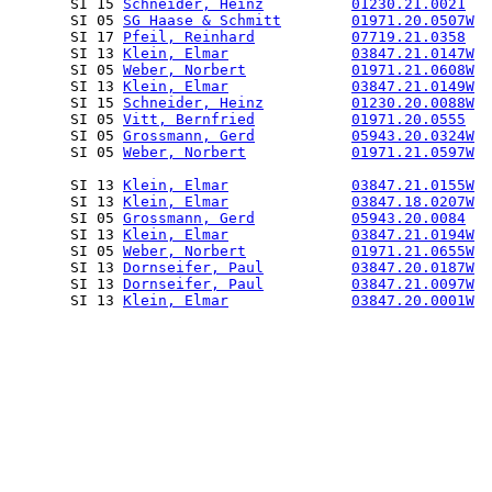
       SI 15 
Schneider, Heinz
01230.21.0021
  
       SI 05 
SG Haase & Schmitt
01971.20.0507W
  
       SI 17 
Pfeil, Reinhard
07719.21.0358
  
       SI 13 
Klein, Elmar
03847.21.0147W
  
       SI 05 
Weber, Norbert
01971.21.0608W
  
       SI 13 
Klein, Elmar
03847.21.0149W
  
       SI 15 
Schneider, Heinz
01230.20.0088W
  
       SI 05 
Vitt, Bernfried
01971.20.0555
  
       SI 05 
Grossmann, Gerd
05943.20.0324W
  
       SI 05 
Weber, Norbert
01971.21.0597W
  
       SI 13 
Klein, Elmar
03847.21.0155W
  
       SI 13 
Klein, Elmar
03847.18.0207W
  
       SI 05 
Grossmann, Gerd
05943.20.0084
  
       SI 13 
Klein, Elmar
03847.21.0194W
  
       SI 05 
Weber, Norbert
01971.21.0655W
  
       SI 13 
Dornseifer, Paul
03847.20.0187W
  
       SI 13 
Dornseifer, Paul
03847.21.0097W
  
       SI 13 
Klein, Elmar
03847.20.0001W
  