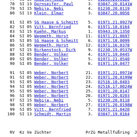
   78  SI 13 
Dornseifer, Paul
      3.  
03847.20.0141W
 
   79  SI 15 
Nebija, Nebi
          4.  
01230.20.0119
   
   80  SI 13 
Klein, Elmar
          3.  
03847.20.0056
   
   81  SI 05 
SG Haase & Schmitt
    5.  
01971.21.0927W
  
   82  SI 05 
Vitt, Bernfried
       6.  
01971.18.0164
   
   83  SI 15 
Kuehn, Markus
         1.  
05943.19.1350
  
   84  SI 05 
Wegmeth, Horst
       11.  
01971.21.0697
   
   85  SI 05 
SG Haase & Schmitt
    6.  
01971.18.0099
   
   86  SI 05 
Wegmeth, Horst
       12.  
01971.16.0378
   
   87  SI 15 
Birkenstock, Dirk
     9.  
01230.19.0537W
 
   88  SI 05 
Bender, Volker
        4.  
01971.19.0445
   
   89  SI 05 
Bender, Volker
        5.  
01971.21.0540
   
   90  SI 05 
Bender, Volker
        6.  
01971.19.0477
   
   91  SI 05 
Weber, Norbert
       21.  
01971.21.0971W
  
   91  SI 05 
Weber, Norbert
       22.  
01971.20.0199W
  
   93  SI 05 
Weber, Norbert
       23.  
02516.18.0403
   
   94  SI 05 
Weber, Norbert
       24.  
02516.17.0024W
  
   95  SI 05 
Weber, Norbert
       25.  
01971.20.0147
   
   96  SI 05 
Weber, Norbert
       26.  
01971.20.0203
   
   97  SI 15 
Nebija, Nebi
          5.  
01230.20.0118
   
   98  SI 05 
Weber, Norbert
       27.  
01971.20.0198W
 
   99  SI 05 
Vitt, Bernfried
       7.  
01971.21.0420
  
  100  SI 13 
Schmidt, Martin
       3.  
03847.19.0164
  
   RV  Kz Ve Züchter              PrZü Metallfußring  J