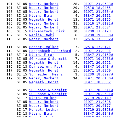
  101  SI 05 
Weber, Norbert
       28.  
01971.21.0583W
 
  101  SI 05 
Weber, Norbert
       29.  
02516.18.0465
   
  103  SI 05 
Weber, Norbert
       30.  
01971.21.0584W
 
  104  SI 13 
Klein, Elmar
          4.  
03847.20.0011
   
  105  SI 05 
Wegmeth, Horst
       13.  
01971.19.0125
   
  106  SI 05 
Weber, Norbert
       31.  
02516.17.0182W
 
  107  SI 05 
Weber, Norbert
       32.  
01971.21.0634
   
  108  SI 15 
Birkenstock, Dirk
    10.  
01230.17.0193
  
  109  SI 15 
Nebija, Nebi
          6.  
01230.19.0580W
  
  110  SI 05 
Weber, Norbert
       33.  
02516.17.0032W
 
  111  SI 05 
Bender, Volker
        7.  
02516.17.0121
  
  112  SI 05 
Langenbach, Eberhard
  2.  
01971.21.0891
  
  113  SI 13 
Klein, Elmar
          5.  
03847.21.0160W
  
  114  SI 05 
SG Haase & Schmitt
    7.  
01971.19.0233W
  
  115  SI 05 
Wegmeth, Horst
       14.  
01971.20.0221
   
  116  SI 13 
Dornseifer, Paul
      4.  
03847.16.0404W
  
  117  SI 05 
Wegmeth, Horst
       15.  
01971.19.0060
  
  118  SI 15 
Schneider, Heinz
      3.  
01230.18.0297W
  
  119  SI 05 
Weber, Norbert
       34.  
01971.20.0180W
  
       SI 05 
Wegmeth, Horst
01971.18.0357
  
       SI 05 
SG Haase & Schmitt
01971.20.0511W
  
       SI 05 
SG Haase & Schmitt
01971.20.0501W
  
       SI 17 
Klein, Volker
07719.20.0149
  
       SI 05 
Weber, Norbert
01971.21.0596
  
       SI 05 
Weber, Norbert
01971.20.0177
  
       SI 17 
Menzel, Lothar
07719.21.0328W
  
       SI 13 
Klein, Elmar
03847.20.0043W
  