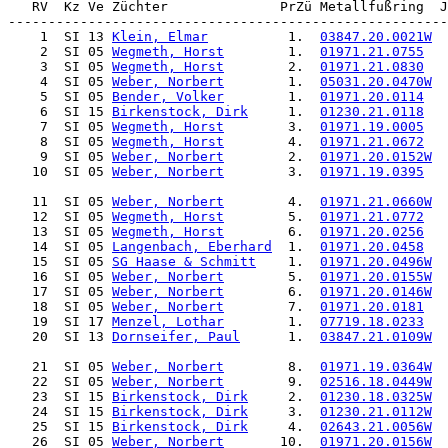
    1  SI 13 
Klein, Elmar
          1.  
03847.20.0021W
  
    2  SI 05 
Wegmeth, Horst
        1.  
01971.21.0755
   
    3  SI 05 
Wegmeth, Horst
        2.  
01971.21.0830
   
    4  SI 05 
Weber, Norbert
        1.  
05031.20.0470W
  
    5  SI 05 
Bender, Volker
        1.  
01971.20.0114
   
    6  SI 15 
Birkenstock, Dirk
     1.  
01230.21.0118
   
    7  SI 05 
Wegmeth, Horst
        3.  
01971.19.0005
   
    8  SI 05 
Wegmeth, Horst
        4.  
01971.21.0672
   
    9  SI 05 
Weber, Norbert
        2.  
01971.20.0152W
  
   10  SI 05 
Weber, Norbert
        3.  
01971.19.0395
   
   11  SI 05 
Weber, Norbert
        4.  
01971.21.0660W
  
   12  SI 05 
Wegmeth, Horst
        5.  
01971.21.0772
   
   13  SI 05 
Wegmeth, Horst
        6.  
01971.20.0256
   
   14  SI 05 
Langenbach, Eberhard
  1.  
01971.20.0458
   
   15  SI 05 
SG Haase & Schmitt
    1.  
01971.20.0496W
  
   16  SI 05 
Weber, Norbert
        5.  
01971.20.0155W
  
   17  SI 05 
Weber, Norbert
        6.  
01971.20.0146W
  
   18  SI 05 
Weber, Norbert
        7.  
01971.20.0181
   
   19  SI 17 
Menzel, Lothar
        1.  
07719.18.0233
   
   20  SI 13 
Dornseifer, Paul
      1.  
03847.21.0109W
  
   21  SI 05 
Weber, Norbert
        8.  
01971.19.0364W
  
   22  SI 05 
Weber, Norbert
        9.  
02516.18.0449W
  
   23  SI 15 
Birkenstock, Dirk
     2.  
01230.18.0325W
  
   24  SI 15 
Birkenstock, Dirk
     3.  
01230.21.0112W
  
   25  SI 15 
Birkenstock, Dirk
     4.  
02643.21.0056W
  
   26  SI 05 
Weber, Norbert
       10.  
01971.20.0156W
  