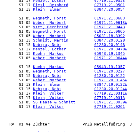
       SI 17 
Menzel, Lothar
07719.21.0353
  
       SI 17 
Pfeil, Reinhard
07719.21.0501
  
       SI 13 
Klein, Elmar
03847.20.0054
  
       SI 05 
Wegmeth, Horst
01971.21.0683
  
       SI 05 
Weber, Norbert
01971.21.0613W
  
       SI 05 
Vitt, Bernfried
01971.21.0443
  
       SI 05 
Wegmeth, Horst
01971.21.0665
  
       SI 05 
Weber, Norbert
05031.18.8392
  
       SI 13 
Schmidt, Martin
03847.20.0128
  
       SI 15 
Nebija, Nebi
01230.20.0148
  
       SI 17 
Menzel, Lothar
01971.20.0478W
  
       SI 15 
Kuehn, Markus
05943.19.1345
  
       SI 05 
Weber, Norbert
01971.21.0644W
  
       SI 15 
Kuehn, Markus
05943.19.1357
  
       SI 05 
Wegmeth, Horst
01971.20.0227
  
       SI 15 
Nebija, Nebi
01230.20.0122
  
       SI 05 
Weber, Norbert
01971.20.0145W
  
       SI 13 
Klein, Elmar
03847.19.0122W
  
       SI 15 
Nebija, Nebi
01230.20.0124W
  
       SI 17 
Klein, Volker
07719.21.0311W
  
       SI 17 
Klein, Volker
07719.21.0313
  
       SI 05 
SG Haase & Schmitt
01971.21.0939W
  
       SI 17 
Klein, Volker
07719.21.0261
  
   RV  Kz Ve Züchter              PrZü Metallfußring  J